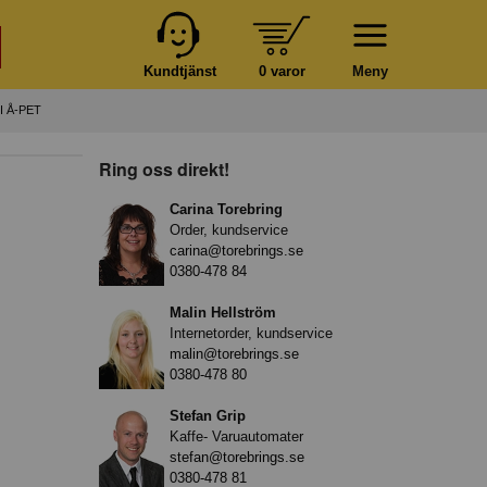
Kundtjänst
0 varor
Meny
 Å-PET
Ring oss direkt!
Carina Torebring
Order, kundservice
carina@torebrings.se
0380-478 84
Malin Hellström
Internetorder, kundservice
malin@torebrings.se
0380-478 80
Stefan Grip
Kaffe- Varuautomater
stefan@torebrings.se
0380-478 81