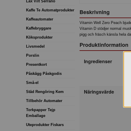
Lax Vilt Serrano
Kaffe Te Automatprodukter
Beskrivning
Kaffeautomater
Vitamin Well Zero Peach bjude
Kaffebryggare
Vitamin D stödjer normal muske
pigg och fräsch känsla hela d
Köksprodukter
Produktinformation
Livsmedel
Porslin
Ingredienser
Presentkort
Påskägg Påskgodis
Små-el
Näringsvärde
Städ Rengöring Kem
Tillbehör Automater
Torkpapper Tejp
Emballage
Uteprodukter Fiskars