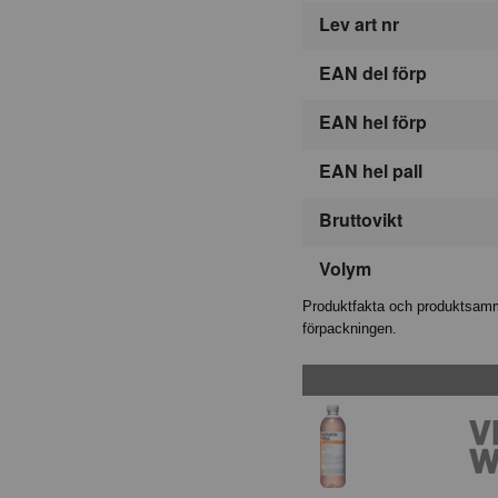
Lev art nr
EAN del förp
EAN hel förp
EAN hel pall
Bruttovikt
Volym
Produktfakta och produktsamma
förpackningen.