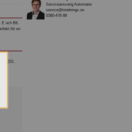
Serviceansvarig Automater
service@torebrings.se
0380-478 88
, E och B6.
rfekt för en
ol),
del