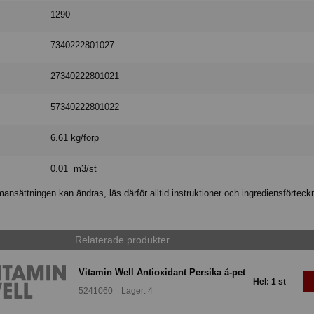
1290
7340222801027
27340222801021
57340222801022
6.61 kg/förp
0.01 m3/st
nsättningen kan ändras, läs därför alltid instruktioner och ingrediensförteck
Relaterade produkter
Vitamin Well Antioxidant Persika å-pet
Hel: 1 st
5241060 Lager: 4