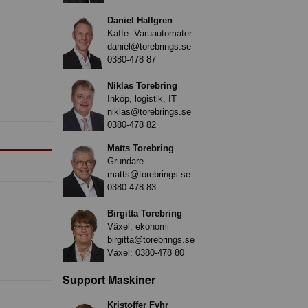
Daniel Hallgren
Kaffe- Varuautomater
daniel@torebrings.se
0380-478 87
Niklas Torebring
Inköp, logistik, IT
niklas@torebrings.se
0380-478 82
Matts Torebring
Grundare
matts@torebrings.se
0380-478 83
Birgitta Torebring
Växel, ekonomi
birgitta@torebrings.se
Växel:
0380-478 80
Support Maskiner
Kristoffer Fyhr