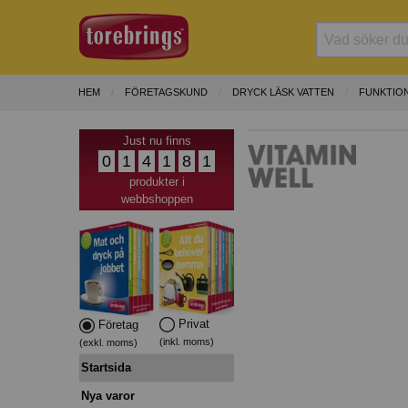
HEM
FÖRETAGSKUND
DRYCK LÄSK VATTEN
FUNKTION
Just nu finns
0
1
4
1
8
1
produkter i
webbshoppen
Privat
Företag
(inkl. moms)
(exkl. moms)
Startsida
Nya varor