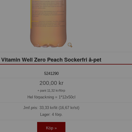
Vitamin Well Zero Peach Sockerfri å-pet
5241290
200,00 kr
+ pant 11,32 kr/förp
Hel förpackning =
1*12x50cl
Jmf.pris:
33,33
kr/lit (16,67 kr/st)
Lager: 4 förp.
Köp »