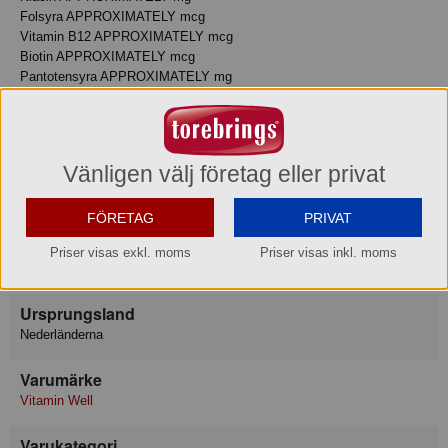
Folsyra APPROXIMATELY mcg
Vitamin B12 APPROXIMATELY mcg
Biotin APPROXIMATELY mcg
Pantotensyra APPROXIMATELY mg
Magnesium APPROXIMATELY mg
Zink APPROXIMATELY mg
Selen APPROXIMATELY mcg
Vänligen välj företag eller privat
Serveringstips
Serveras väl kyld.
FÖRETAG
PRIVAT
Förvaring
Priser visas exkl. moms
Priser visas inkl. moms
Max-/Mintemperatur: 20/2°C
Ursprungsland
Nederländerna
Varumärke
Vitamin Well
Varukategori