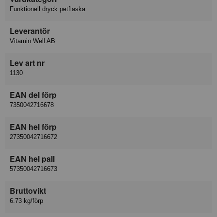
Funktionell dryck petflaska
Leverantör
Vitamin Well AB
Lev art nr
1130
EAN del förp
7350042716678
EAN hel förp
27350042716672
EAN hel pall
57350042716673
Bruttovikt
6.73 kg/förp