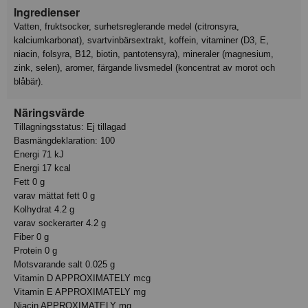
Ingredienser
Vatten, fruktsocker, surhetsreglerande medel (citronsyra,
kalciumkarbonat), svartvinbärsextrakt, koffein, vitaminer (D3, E,
niacin, folsyra, B12, biotin, pantotensyra), mineraler (magnesium,
zink, selen), aromer, färgande livsmedel (koncentrat av morot och
blåbär).
Näringsvärde
Tillagningsstatus: Ej tillagad
Basmängdeklaration: 100
Energi 71 kJ
Energi 17 kcal
Fett 0 g
varav mättat fett 0 g
Kolhydrat 4.2 g
varav sockerarter 4.2 g
Fiber 0 g
Protein 0 g
Motsvarande salt 0.025 g
Vitamin D APPROXIMATELY mcg
Vitamin E APPROXIMATELY mg
Niacin APPROXIMATELY mg