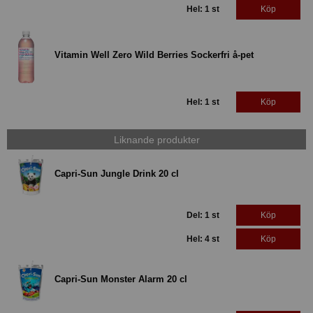
Hel: 1 st
Köp
Vitamin Well Zero Wild Berries Sockerfri å-pet
Hel: 1 st
Köp
Liknande produkter
Capri-Sun Jungle Drink 20 cl
Del: 1 st
Köp
Hel: 4 st
Köp
Capri-Sun Monster Alarm 20 cl