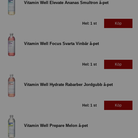
Vitamin Well Elevate Ananas Smultron å-pet
Hel: 1 st
Köp
Vitamin Well Focus Svarta Vinbär å-pet
Hel: 1 st
Köp
Vitamin Well Hydrate Rabarber Jordgubb å-pet
Hel: 1 st
Köp
Vitamin Well Prepare Melon å-pet