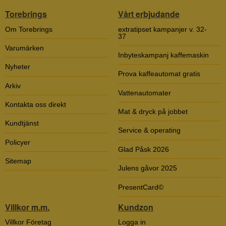
Torebrings
Vårt erbjudande
Om Torebrings
extratipset kampanjer v. 32-
37
Varumärken
Inbyteskampanj kaffemaskin
Nyheter
Prova kaffeautomat gratis
Arkiv
Vattenautomater
Kontakta oss direkt
Mat & dryck på jobbet
Kundtjänst
Service & operating
Policyer
Glad Påsk 2026
Sitemap
Julens gåvor 2025
PresentCard©
Villkor m.m.
Kundzon
Villkor Företag
Logga in