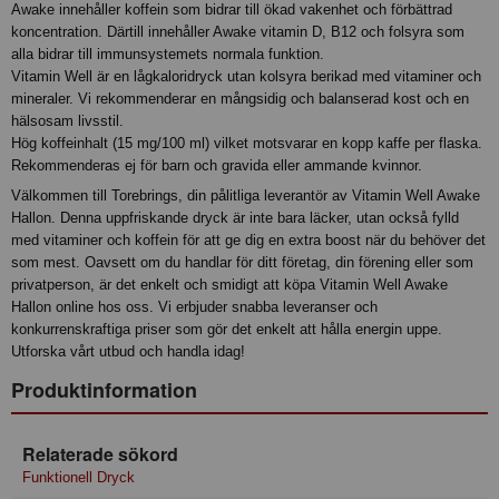
Awake innehåller koffein som bidrar till ökad vakenhet och förbättrad
koncentration. Därtill innehåller Awake vitamin D, B12 och folsyra som
alla bidrar till immunsystemets normala funktion.
Vitamin Well är en lågkaloridryck utan kolsyra berikad med vitaminer och
mineraler. Vi rekommenderar en mångsidig och balanserad kost och en
hälsosam livsstil.
Hög koffeinhalt (15 mg/100 ml) vilket motsvarar en kopp kaffe per flaska.
Rekommenderas ej för barn och gravida eller ammande kvinnor.
Välkommen till Torebrings, din pålitliga leverantör av Vitamin Well Awake
Hallon. Denna uppfriskande dryck är inte bara läcker, utan också fylld
med vitaminer och koffein för att ge dig en extra boost när du behöver det
som mest. Oavsett om du handlar för ditt företag, din förening eller som
privatperson, är det enkelt och smidigt att köpa Vitamin Well Awake
Hallon online hos oss. Vi erbjuder snabba leveranser och
konkurrenskraftiga priser som gör det enkelt att hålla energin uppe.
Utforska vårt utbud och handla idag!
Produktinformation
Relaterade sökord
Funktionell Dryck