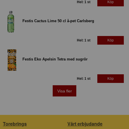
Hel: 1 st
Köp
Festis Cactus Lime 50 cl å-pet Carlsberg
Hel: 1 st
Köp
Festis Eko Apelsin Tetra med sugrör
Hel: 1 st
Köp
Visa fler
Torebrings
Vårt erbjudande