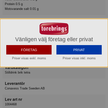
Protein 0.5 g
Motsvarande salt 0.01 g
Förvaring
Max-/Mintemperatur: 25/4°C
Ursprungsland
Vänligen välj företag eller privat
Tyskland
FÖRETAG
PRIVAT
Varumärke
Capri-Sun
Priser visas exkl. moms
Priser visas inkl. moms
Varukategori
Stilldrink brik tetra
Leverantör
Conaxess Trade Sweden AB
Lev art nr
1004468