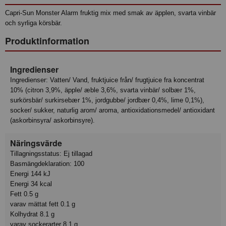
Capri-Sun Monster Alarm fruktig mix med smak av äpplen, svarta vinbär
och syrliga körsbär.
Produktinformation
Ingredienser
Ingredienser: Vatten/ Vand, fruktjuice från/ frugtjuice fra koncentrat
10% (citron 3,9%, äpple/ æble 3,6%, svarta vinbär/ solbær 1%,
surkörsbär/ surkirsebær 1%, jordgubbe/ jordbær 0,4%, lime 0,1%),
socker/ sukker, naturlig arom/ aroma, antioxidationsmedel/ antioxidant
(askorbinsyra/ askorbinsyre).
Näringsvärde
Tillagningsstatus: Ej tillagad
Basmängdeklaration: 100
Energi 144 kJ
Energi 34 kcal
Fett 0.5 g
varav mättat fett 0.1 g
Kolhydrat 8.1 g
varav sockerarter 8.1 g