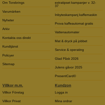
Om Torebrings
extratipset kampanjer v. 32-
37
Varumärken
Inbyteskampanj kaffemaskin
Nyheter
Prova kaffeautomat gratis
Arkiv
Vattenautomater
Kontakta oss direkt
Mat & dryck på jobbet
Kundtjänst
Service & operating
Policyer
Glad Påsk 2026
Sitemap
Julens gåvor 2025
PresentCard©
Villkor m.m.
Kundzon
Villkor Företag
Logga in
Villkor Privat
Mina ordrar