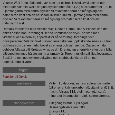
Vitamin Well är en lågkaloridryck som ger ett brett tillskott av vitaminer och
mineraler. Vitamin Wells originaldrycker innehåller 4,2 g sockerarter per 100 ml
– jämför gärna med andra drycker. Vi rekommenderar en mångsidig och
balanserad kost och en hälsosam livsstil.r 100 ml – jämför gärna med andra
drycker. Vi rekommenderar en mångsidig och balanserad kost och en
hälsosam livsstil.
Upptäck fördelarna med Vitamin Well Reload Citron Lime A-Pet och köp det
enkelt online hos Torebrings! Denna uppfriskande dryck, berikad med
vitaminer och mineraler, är perfekt för både företag, föreningar och
privatpersoner. Vitamin Well Reload innehåller en uppfriskande smak av citron
och lime som ger en härlig boost av energi och välmående. Oavsett om du
behöver fylla på ditt företags kylar, ge din förening en energikick eller bara fylla
ditt eget hem med hälsosamma alternativ, är Torebrings din pålitliga leverantör.
Beställ nu och upplev den bekväma och snabbaste vägen till en mer
uppfriskande tillvaro!
Taggar:
Funktionell Dryck
Ingredienser:
Vatten, fruktsocker, surhetsreglerande medel
(citronsyra, kalciumkarbonat), vitaminer (D3, E,
niacin, folsyra, B12, biotin, pantotensyra),
mineraler (magnesium, zink, selen), aromer.
Näringsvärde:
Tillagningsstatus: Ej tillagad
Basmängdeklaration: 100
Energi 71 kJ