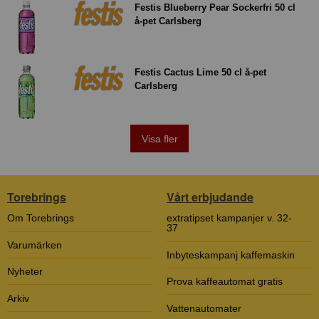
Festis Blueberry Pear Sockerfri 50 cl
å-pet Carlsberg
Festis Cactus Lime 50 cl å-pet
Carlsberg
Visa fler
Torebrings
Vårt erbjudande
Om Torebrings
extratipset kampanjer v. 32-
37
Varumärken
Inbyteskampanj kaffemaskin
Nyheter
Prova kaffeautomat gratis
Arkiv
Vattenautomater