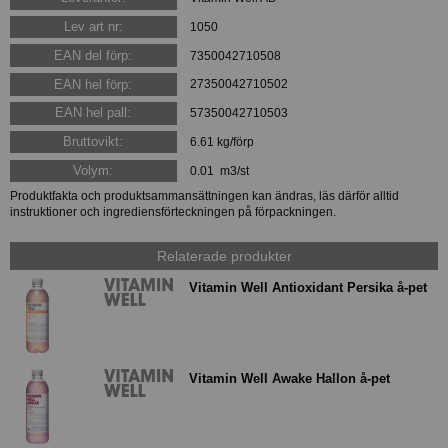
Lev art nr:
1050
EAN del förp:
7350042710508
EAN hel förp:
27350042710502
EAN hel pall:
57350042710503
Bruttovikt:
6.61 kg/förp
Volym:
0.01 m3/st
Produktfakta och produktsammansättningen kan ändras, läs därför alltid
instruktioner och ingrediensförteckningen på förpackningen.
Relaterade produkter
Vitamin Well Antioxidant Persika å-pet
Vitamin Well Awake Hallon å-pet