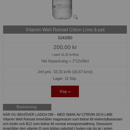
Vitamin Well Reload Citron Lime å-pet
5241050
200,00 kr
+ pant 11,32 kr/förp
Hel förpackning =
1*12x50cl
Jmf.pris:
33,33
kr/lit (16,67 kr/st)
Lager: 11 förp.
Köp »
Beskrivning:
NÄR DU BEHÖVER LADDA OM – MED SMAK AV CITRON OCH LIME
Vitamin Well Reload innehåller magnesium som bidrar till elekrolytbalansen
och biotin och B12 som bidrar till normal energiomsättning. Dessutom
innehåller den vitamin D som bildas naturligt i huden när du är i solen.