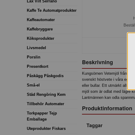
Lax Vilt Serrano
Kaffe Te Automatprodukter
H
Kaffeautomater
Bestäl
Kaffebryggare
Köksprodukter
Livsmedel
Porslin
Beskrivning
Presentkort
Kungsörnen Vetemjöl från Lant
Påskägg Påskgodis
svenskt höstvete i våra egna kv
Små-el
eller bullar. Ett utmärkt allr
mjöl som är odlat med lägre kli
Städ Rengöring Kem
Lantmännen kan odla spannmå
Tillbehör Automater
Produktinformation
Torkpapper Tejp
Emballage
Taggar
Uteprodukter Fiskars