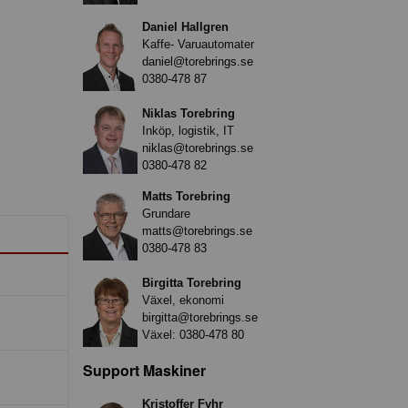
Daniel Hallgren
Kaffe- Varuautomater
daniel@torebrings.se
0380-478 87
Niklas Torebring
Inköp, logistik, IT
niklas@torebrings.se
0380-478 82
Matts Torebring
Grundare
matts@torebrings.se
0380-478 83
Birgitta Torebring
Växel, ekonomi
birgitta@torebrings.se
Växel:
0380-478 80
Support Maskiner
Kristoffer Fyhr