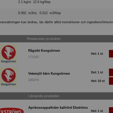
2.1 kg/st 12.6 kg/förp
0.002 m3/st, 0.012 m3/förp
nsättningen kan ändras, läs därför alltid instruktioner och ingrediensförteck
Relaterade produkter
Rågsikt Kungsörnen
Hel: 1 st
172102
Del: 1 st
Vetemjöl kärn Kungsörnen
100374
Hel: 10 st
Liknande produkter
Aprikossoppa/kräm kallrörd Ekströms
Hel: 1 st