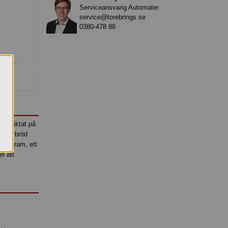
Serviceansvarig Automater
service@torebrings.se
0380-478 88
ch siktat på
ngar, bröd
sprogram, ett
l att