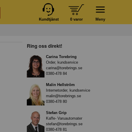
Kundtjänst
0 varor
Meny
Ring oss direkt!
Carina Torebring
Order, kundservice
carina@torebrings.se
0380-478 84
Malin Hellström
Internetorder, kundservice
malin@torebrings.se
0380-478 80
Stefan Grip
Kaffe- Varuautomater
stefan@torebrings.se
0380-478 81