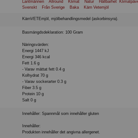
Lantmännen
Allround
Klimat
Natur
Hållbarhet Klimatpåv
Svenskt
Från Sverige
Baka
Kärn Vetemjöl
kärnVETEmjöl, mjölbehandlingsmedel (askorbinsyra).
Basmängdsdeklaration: 100 Gram
Näringsvärden:
Energi 1447 kJ
Energi 346 kcal
Fett 1.6 g
- Varav mättat fett 0.4 g
Kolhydrat 70 g
- Varav sockerarter 0.3 g
Fiber 3.5 g
Protein 10 g
Salt 0 g
Innehåller: Spannmål som innehåller gluten
Innehåller:
Produkten innehåller det angivna allergenet.