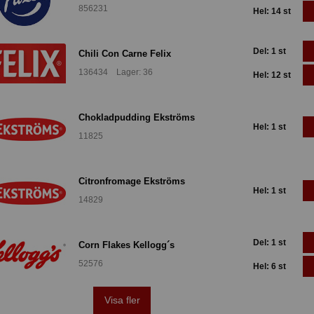
856231
Hel: 14 st
Del: 1 st
Chili Con Carne Felix
136434 Lager: 36
Hel: 12 st
Chokladpudding Ekströms
Hel: 1 st
11825
Citronfromage Ekströms
Hel: 1 st
14829
Del: 1 st
Corn Flakes Kellogg´s
52576
Hel: 6 st
Visa fler