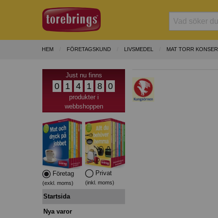
HEM
FÖRETAGSKUND
LIVSMEDEL
MAT TORR KONSER
Just nu finns
0
1
4
1
8
0
produkter i
webbshoppen
Privat
Företag
(inkl. moms)
(exkl. moms)
Startsida
Nya varor