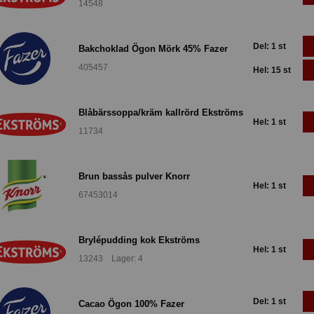
14548
Del: 1 st
Bakchoklad Ögon Mörk 45% Fazer
405457
Hel: 15 st
Blåbärssoppa/kräm kallrörd Ekströms
Hel: 1 st
11734
Brun bassås pulver Knorr
Hel: 1 st
67453014
Brylépudding kok Ekströms
Hel: 1 st
13243 Lager: 4
Del: 1 st
Cacao Ögon 100% Fazer