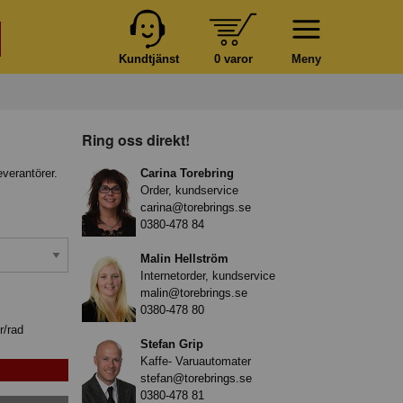
Kundtjänst
0 varor
Meny
Ring oss direkt!
everantörer.
Carina Torebring
Order, kundservice
carina@torebrings.se
0380-478 84
Malin Hellström
Internetorder, kundservice
malin@torebrings.se
0380-478 80
r/rad
Stefan Grip
Kaffe- Varuautomater
stefan@torebrings.se
0380-478 81