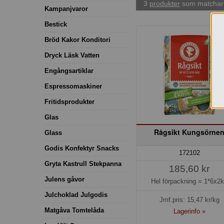
3
produkter
som matchar 
Kampanjvaror
Bestick
Bröd Kakor Konditori
Dryck Läsk Vatten
Engångsartiklar
Espressomaskiner
Fritidsprodukter
Glas
Rågsikt Kungsörne
Glass
Godis Konfektyr Snacks
172102
Gryta Kastrull Stekpanna
185,60 kr
Julens gåvor
Hel förpackning =
1*6x2
Julchoklad Julgodis
Jmf.pris:
15,47
kr/kg
Matgåva Tomtelåda
Lagerinfo »