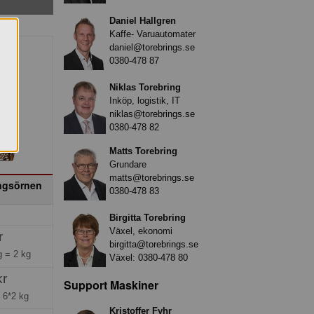
Daniel Hallgren
Kaffe- Varuautomater
daniel@torebrings.se
0380-478 87
Niklas Torebring
Inköp, logistik, IT
niklas@torebrings.se
0380-478 82
Matts Torebring
Grundare
matts@torebrings.se
ngsörnen
0380-478 83
Birgitta Torebring
Växel, ekonomi
r
birgitta@torebrings.se
ng =
2 kg
Växel:
0380-478 80
kr
Support Maskiner
=
6*2 kg
Kristoffer Fyhr