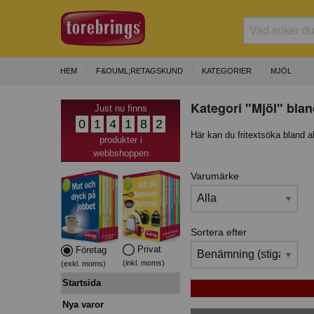
HEM
F&OUML;RETAGSKUND
KATEGORIER
MJÖL
Kategori "Mjöl" blan
Just nu finns
0
1
4
1
8
2
Här kan du fritextsöka bland a
produkter i
webbshoppen
Varumärke
Sortera efter
Privat
Företag
(inkl. moms)
(exkl. moms)
Startsida
Nya varor