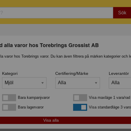
Sök
d alla varor hos Torebrings Grossist AB
lla varor hos Torebrings varor. Du kan även filtrera på märken kategorier och l
Kategori
Certifiering/Märke
Leverantör
Bara kampanjvaror
Visa maxläge 1 vara/rad
Bara kampanjvaror
Visa maxläge 1 vara/rad
Bara lagervaror
Visa standardläge
Bara lagervaror
Visa standardläge 3 varo