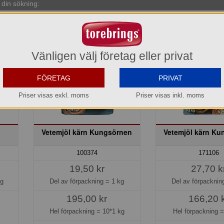
din sökning:
Vänligen välj företag eller privat
FÖRETAG
PRIVAT
Priser visas exkl. moms
Priser visas inkl. moms
n
Vetemjöl kärn Kungsörnen
Vetemjöl kärn Ku
100374
171106
19,50 kr
27,70 k
kg
Del av förpackning =
1 kg
Del av förpackni
195,00 kr
166,20 
Hel förpackning =
10*1 kg
Hel förpackning 