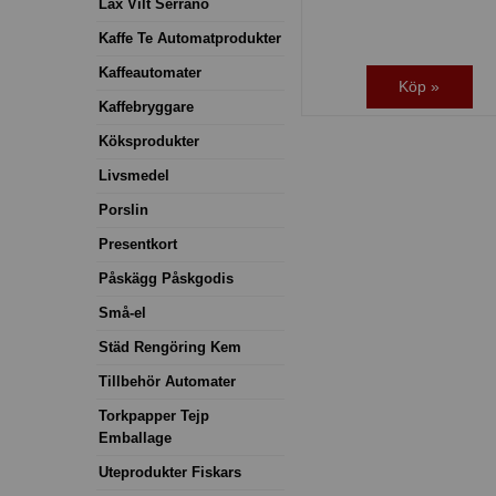
Lax Vilt Serrano
Kaffe Te Automatprodukter
Kaffeautomater
Köp »
Kaffebryggare
Köksprodukter
Livsmedel
Porslin
Presentkort
Påskägg Påskgodis
Små-el
Städ Rengöring Kem
Tillbehör Automater
Torkpapper Tejp
Emballage
Uteprodukter Fiskars