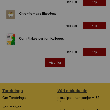
Hel: 1 st
Köp
Citronfromage Ekströms
Hel: 1 st
Köp
Corn Flakes portion Kelloggs
Hel: 1 st
Köp
Visa fler
Torebrings
Vårt erbjudande
Om Torebrings
extratipset kampanjer v. 32-
37
Varumärken