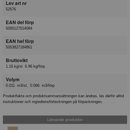
Lev art nr
52576
EAN del förp
5000127014084
EAN hel förp
5053827184861
Bruttovikt
1.16 kg/st 6.96 kg/förp
Volym
0.011 m3/st, 0.066 m3/förp
Produktfakta och produktsammansättningen kan ändras, läs därför alltid
instruktioner och ingrediensförteckningen på förpackningen.
Liknande produkter