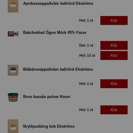
Aprikossoppa/kräm kallrörd Ekströms
Hel: 1 st
Köp
Bakchoklad Ögon Mörk 45% Fazer
Del: 1 st
Köp
Hel: 15 st
Köp
Blåbärssoppa/kräm kallrörd Ekströms
Hel: 1 st
Köp
Brun bassås pulver Knorr
Hel: 1 st
Köp
Brylépudding kok Ekströms