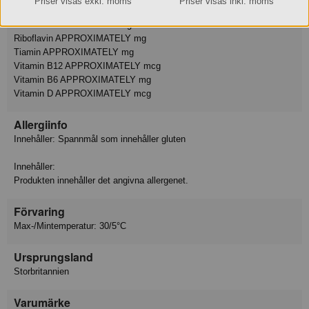
Priser visas exkl. moms
Priser visas inkl. moms
Järn APPROXIMATELY mg
Niacin APPROXIMATELY mg
Riboflavin APPROXIMATELY mg
Tiamin APPROXIMATELY mg
Vitamin B12 APPROXIMATELY mcg
Vitamin B6 APPROXIMATELY mg
Vitamin D APPROXIMATELY mcg
Allergiinfo
Innehåller: Spannmål som innehåller gluten
Innehåller:
Produkten innehåller det angivna allergenet.
Förvaring
Max-/Mintemperatur: 30/5°C
Ursprungsland
Storbritannien
Varumärke