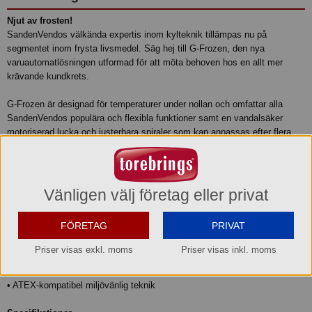
Njut av frosten!
SandenVendos välkända expertis inom kylteknik tillämpas nu på
segmentet inom frysta livsmedel. Säg hej till G-Frozen, den nya
varuautomatlösningen utformad för att möta behoven hos en allt mer
krävande kundkrets.
G-Frozen är designad för temperaturer under nollan och omfattar alla
SandenVendos populära och flexibla funktioner samt en vandalsäker
motoriserad lucka och justerbara spiraler som kan anpassas efter flera
olika produkttyper och storlekar.
Perfekt automatiserad lösning för försäljning av frysta maträtter, glass
och andra frysta varor.
Vänligen välj företag eller privat
• Helt anpassningsbar kontrollpanel med pekskärm
FÖRETAG
PRIVAT
• Uppvärmd glasdörr med tre paneler för att undvika kondens
• Kall luftridå förhindrar värme från att tränga in i produkter
Priser visas exkl. moms
Priser visas inkl. moms
• Maximal flexibilitet med modulära spiraler
• Vandalsäker motoriserad lucka
• ATEX-kompatibel miljövänlig teknik