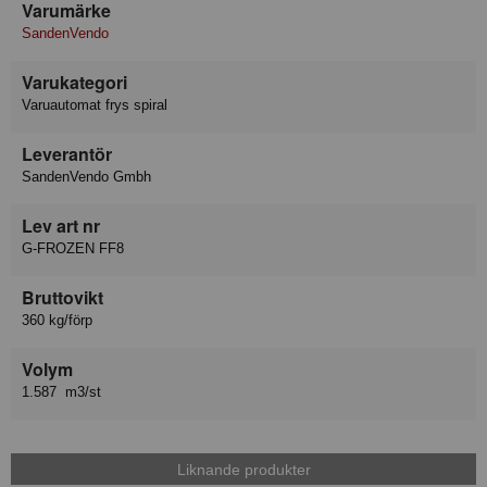
Varumärke
SandenVendo
Varukategori
Varuautomat frys spiral
Leverantör
SandenVendo Gmbh
Lev art nr
G-FROZEN FF8
Bruttovikt
360 kg/förp
Volym
1.587 m3/st
Liknande produkter