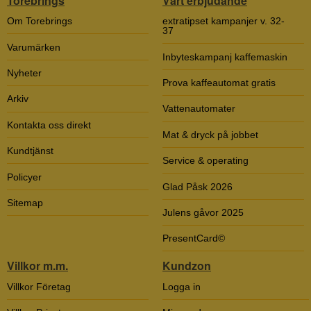
Torebrings
Vårt erbjudande
Om Torebrings
extratipset kampanjer v. 32-
37
Varumärken
Inbyteskampanj kaffemaskin
Nyheter
Prova kaffeautomat gratis
Arkiv
Vattenautomater
Kontakta oss direkt
Mat & dryck på jobbet
Kundtjänst
Service & operating
Policyer
Glad Påsk 2026
Sitemap
Julens gåvor 2025
PresentCard©
Villkor m.m.
Kundzon
Villkor Företag
Logga in