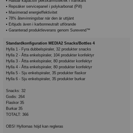
• Hållbar kapacitiv pekskärmsteknik i framkant
• Repsäker servicepanel i polykarbonat (Pill)
• Maximerad energieffektivitet
• 78% återvinningsbar när den är uttjänt
• Erbjuds även i karbonneutralt utförande
• Garanterad produktleverans genom Surevend™
Standardkonfiguration MEDIA2 Snacks/Bottles 4
Hylla 1 - Fyra dubbelspiraler, 32 produkter snacks
Hylla 2 - Åtta enkelspiraler, 104 produkter konfektyr
Hylla 3 - Åtta enkelspiraler, 80 produkter konfektyr
Hylla 4 - Åtta enkelspiraler, 80 produkter konfektyr
Hylla 5 - Sju enkelspiraler, 35 produkter flaskor
Hylla 6 - Sju enkelspiraler, 35 produkter burkar
Snacks: 32
Godis: 264
Flaskor 35
Burkar 35
TOTALT: 366
OBS! Hyllornas höjd kan regleras