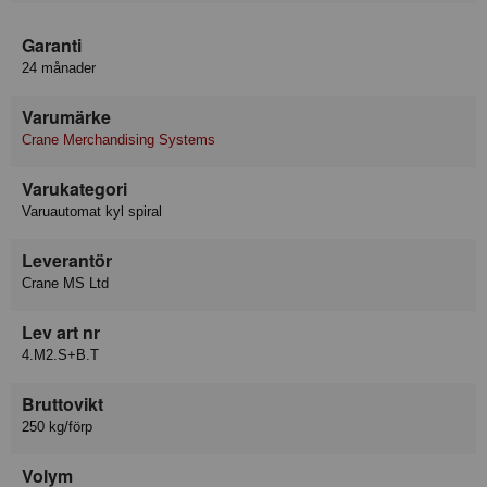
Garanti
24 månader
Varumärke
Crane Merchandising Systems
Varukategori
Varuautomat kyl spiral
Leverantör
Crane MS Ltd
Lev art nr
4.M2.S+B.T
Bruttovikt
250 kg/förp
Volym