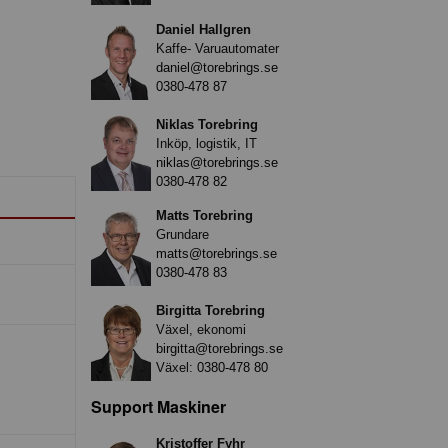
Daniel Hallgren
Kaffe- Varuautomater
daniel@torebrings.se
0380-478 87
Niklas Torebring
Inköp, logistik, IT
niklas@torebrings.se
0380-478 82
Matts Torebring
Grundare
matts@torebrings.se
0380-478 83
Birgitta Torebring
Växel, ekonomi
birgitta@torebrings.se
Växel:
0380-478 80
Support Maskiner
Kristoffer Fyhr