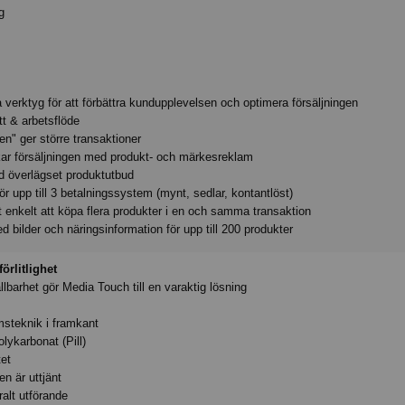
g
erktyg för att förbättra kundupplevelsen och optimera försäljningen
tt & arbetsflöde
n" ger större transaktioner
kar försäljningen med produkt- och märkesreklam
d överlägset produktutbud
för upp till 3 betalningssystem (mynt, sedlar, kontantlöst)
enkelt att köpa flera produkter i en och samma transaktion
 bilder och näringsinformation för upp till 200 produkter
örlitlighet
hållbarhet gör Media Touch till en varaktig lösning
msteknik i framkant
lykarbonat (Pill)
tet
n är uttjänt
ralt utförande