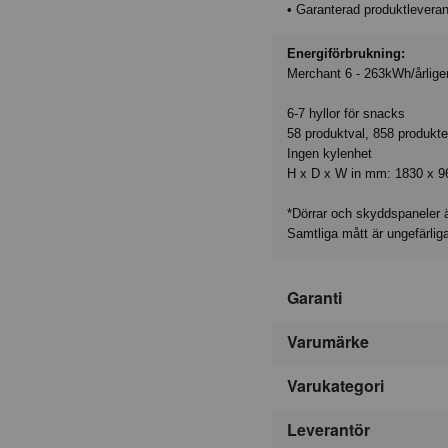
• Garanterad produktleve
Energiförbrukning:
Merchant 6 - 263kWh/årlige
6-7 hyllor för snacks
58 produktval, 858 produkte
Ingen kylenhet
H x D x W in mm: 1830 x 9
*Dörrar och skyddspaneler ä
Samtliga mått är ungefärli
Garanti
Varumärke
Varukategori
Leverantör