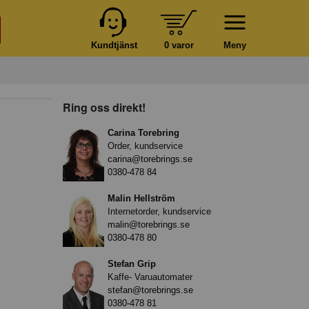
Kundtjänst
0 varor
Meny
Ring oss direkt!
Carina Torebring
Order, kundservice
carina@torebrings.se
0380-478 84
Malin Hellström
Internetorder, kundservice
malin@torebrings.se
0380-478 80
Stefan Grip
Kaffe- Varuautomater
stefan@torebrings.se
0380-478 81