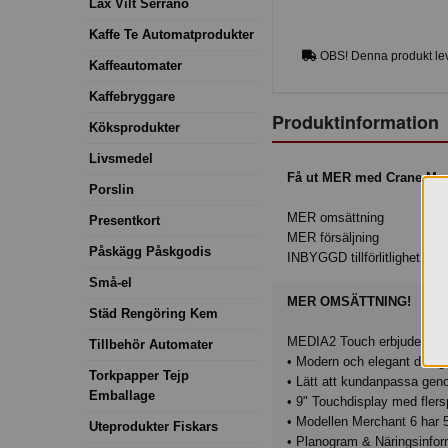
Lax Vilt Serrano
Kaffe Te Automatprodukter
OBS! Denna produkt lev
Kaffeautomater
Kaffebryggare
Produktinformation
Köksprodukter
Livsmedel
Få ut MER med Crane Mer
Porslin
MER omsättning
Presentkort
MER försäljning
Påskägg Påskgodis
INBYGGD tillförlitlighet & h
Små-el
MER OMSÄTTNING!
Städ Rengöring Kem
MEDIA2 Touch erbjuder fler s
Tillbehör Automater
• Modern och elegant design
Torkpapper Tejp
• Lätt att kundanpassa geno
Emballage
• 9" Touchdisplay med flers
• Modellen Merchant 6 har 
Uteprodukter Fiskars
• Planogram & Näringsinfor