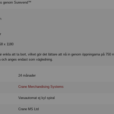
rans genom Surevend™
n
r
68 x 1180
r enkla att ta bort, vilket gör det lättare att nå in genom öppningarna på 750
ga och anges endast som vägledning.
24 månader
Crane Merchandising Systems
Varuautomat ej kyl spiral
Crane MS Ltd