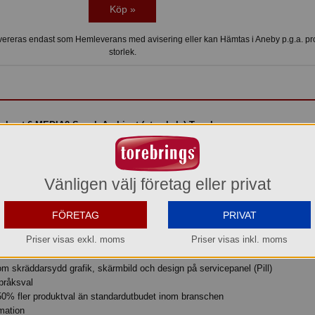
Köp »
ereras endast som Hemleverans med avisering eller kan Hämtas i Aneby p.g.a. p
storlek.
chant 6 MEDIA2 Snack Ambient (utan kyla) Touchscreen
Vänligen välj företag eller privat
ållbarhet
FÖRETAG
PRIVAT
Priser visas exkl. moms
Priser visas inkl. moms
ätt att differentiera dina produkter och få nya kunder
 för att attrahera kunder
m skräddarsydd grafik, skärmbild och design på servicepanel (Pill)
pråksval
50% fler produktval än standardutbudet inom branschen
mation