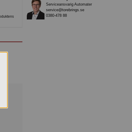
Serviceansvarig Automater
service@torebrings.se
0380-478 88
roduktens