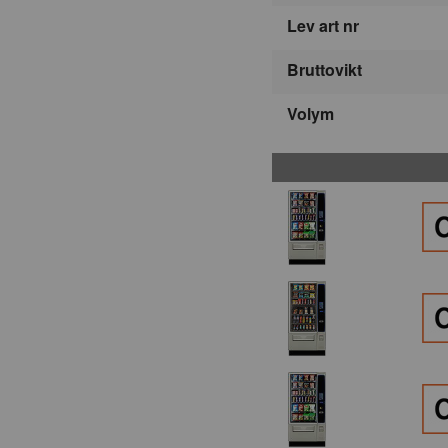
Lev art nr
Bruttovikt
Volym