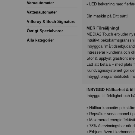
Varuautomater
• LED belysning med flerfär
Vattenautomater
Din maskin på Ditt sätt!
Villeroy & Boch Signature
MER Försäljning!
Övrigt Specialvaror
MEDIA2 Touch erbjuder nya v
Alla kategorier
Intuitivt pekskärmsgränssni
Inbyggda "måltidserbjudande
Intresserar kunderna och ö
Stor & upplyst glasfront me
Lätt att betala – med plats 
Kundvagnssystemet gör det 
Inbyggt programbibliotek med
INBYGGD Hållbarhet & tillf
Inbyggd tillförlitlighet och 
• Hållbar kapacitiv pekskär
• Repsäker servicepanel i po
• Maximerad energieffektivi
• 78% återvinningsbar när de
• Erbjuds även i karbonneut