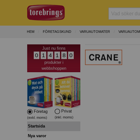
HEM
FÖRETAGSKUND
VARUAUTOMATER
VARUAUTOM
Just nu finns
0
1
4
1
8
0
produkter i
webbshoppen
Privat
Företag
(inkl. moms)
(exkl. moms)
Startsida
Nya varor