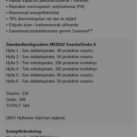
• Hållbar kapacitiv pekskärmsteknik i framkant
• Repsäker servicepanel i polykarbonat (Pill)
• Maximerad energieffektivitet
• 78% återvinningsbar när den är uttjänt
• Erbjuds även i karbonneutralt utförande
• Garanterad produktleverans genom Surevend™
Standardkonfiguration MEDIA2 Snacks/Godis 6
Hylla 1 - Sex dubbelspiraler, 48 produkter snacks
Hylla 2 - Sex dubbelspiraler, 54 produkter snacks
Hylla 3 - Tolv enkelspiraler, 156 produkter konfektyr
Hylla 4 - Tolv enkelspiraler, 192 produkter konfektyr
Hylla 5 - Sex dubbelspiraler, 60 produkter snacks
Hylla 6 - Sex dubbelspiraler, 54 produkter snacks
Snacks: 216
Godis: 348
TOTALT: 564
OBS! Hyllornas höjd kan regleras
Energiförbrukning: