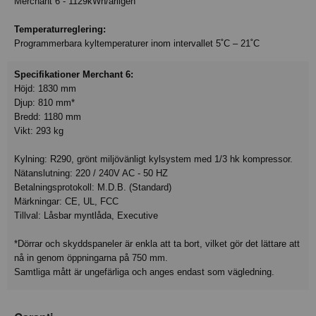
Merchant 6 - 1129kWh/årligen
Temperaturreglering:
Programmerbara kyltemperaturer inom intervallet 5˚C – 21˚C
Specifikationer Merchant 6:
Höjd: 1830 mm
Djup: 810 mm*
Bredd: 1180 mm
Vikt: 293 kg
Kylning: R290, grönt miljövänligt kylsystem med 1/3 hk kompressor.
Nätanslutning: 220 / 240V AC - 50 HZ
Betalningsprotokoll: M.D.B. (Standard)
Märkningar: CE, UL, FCC
Tillval: Låsbar myntlåda, Executive
*Dörrar och skyddspaneler är enkla att ta bort, vilket gör det lättare att
nå in genom öppningarna på 750 mm.
Samtliga mått är ungefärliga och anges endast som vägledning.