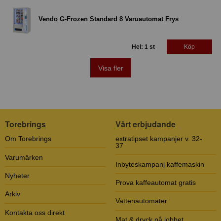
Vendo G-Frozen Standard 8 Varuautomat Frys
Hel: 1 st
Köp
Visa fler
Torebrings
Vårt erbjudande
Om Torebrings
extratipset kampanjer v. 32-
37
Varumärken
Inbyteskampanj kaffemaskin
Nyheter
Prova kaffeautomat gratis
Arkiv
Vattenautomater
Kontakta oss direkt
Mat & dryck på jobbet