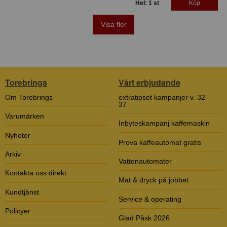
Hel: 1 st
Köp
Visa fler
Torebrings
Vårt erbjudande
Om Torebrings
extratipset kampanjer v. 32-
37
Varumärken
Inbyteskampanj kaffemaskin
Nyheter
Prova kaffeautomat gratis
Arkiv
Vattenautomater
Kontakta oss direkt
Mat & dryck på jobbet
Kundtjänst
Service & operating
Policyer
Glad Påsk 2026