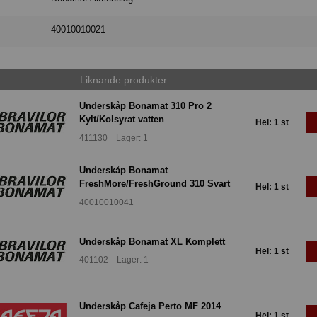
40010010021
Liknande produkter
Underskåp Bonamat 310 Pro 2
Kylt/Kolsyrat vatten
Hel: 1 st
411130 Lager: 1
Underskåp Bonamat
FreshMore/FreshGround 310 Svart
Hel: 1 st
40010010041
Underskåp Bonamat XL Komplett
Hel: 1 st
401102 Lager: 1
Underskåp Cafeja Perto MF 2014
Hel: 1 st