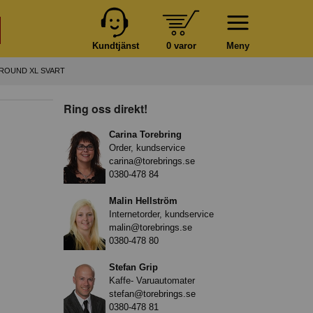
Kundtjänst
0 varor
Meny
ROUND XL SVART
Ring oss direkt!
Carina Torebring
Order, kundservice
carina@torebrings.se
0380-478 84
Malin Hellström
Internetorder, kundservice
malin@torebrings.se
0380-478 80
Stefan Grip
Kaffe- Varuautomater
stefan@torebrings.se
0380-478 81