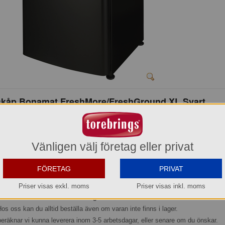
kåp Bonamat FreshMore/FreshGround XL Svart
40010010021
7.600,00 kr
Vänligen välj företag eller privat
Hel förpackning =
1*1 st
FÖRETAG
PRIVAT
Leasing:
120
kr/mån
Info Leasing/Hyra »
Priser visas exkl. moms
Priser visas inkl. moms
Beställningsvara
os oss kan du alltid beställa även om varan inte finns i lager.
beräknar vi kunna leverera inom 3-5 arbetsdagar, eller senare om du önskar.