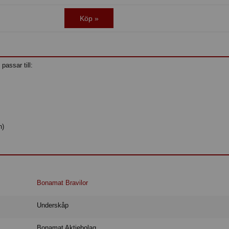
Köp »
passar till:
h)
Bonamat Bravilor
Underskåp
Bonamat Aktiebolag