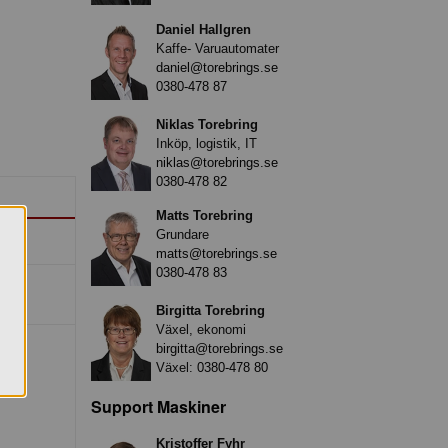
Daniel Hallgren
Kaffe- Varuautomater
daniel@torebrings.se
0380-478 87
Niklas Torebring
Inköp, logistik, IT
niklas@torebrings.se
0380-478 82
Matts Torebring
Grundare
matts@torebrings.se
0380-478 83
Birgitta Torebring
Växel, ekonomi
birgitta@torebrings.se
Växel:
0380-478 80
Support Maskiner
Kristoffer Fyhr