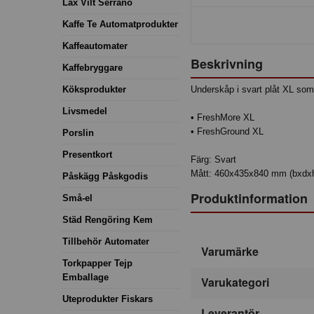
Lax Vilt Serrano
Kaffe Te Automatprodukter
Kaffeautomater
Beskrivning
Kaffebryggare
Köksprodukter
Underskåp i svart plåt XL som 
Livsmedel
• FreshMore XL
• FreshGround XL
Porslin
Presentkort
Färg: Svart
Mått: 460x435x840 mm (bxdx
Påskägg Påskgodis
Produktinformation
Små-el
Städ Rengöring Kem
Tillbehör Automater
Varumärke
Torkpapper Tejp
Emballage
Varukategori
Uteprodukter Fiskars
Leverantör