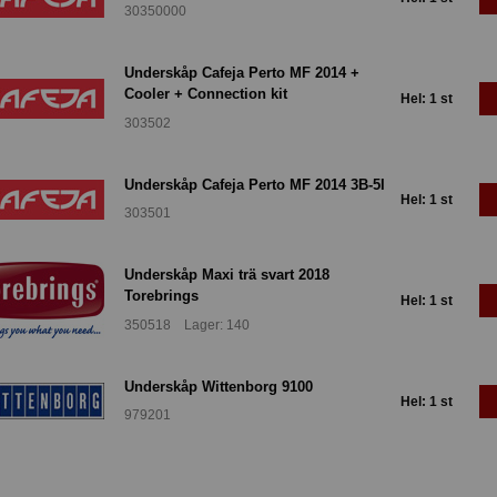
30350000
Underskåp Cafeja Perto MF 2014 +
Cooler + Connection kit
Hel: 1 st
303502
Underskåp Cafeja Perto MF 2014 3B-5I
Hel: 1 st
303501
Underskåp Maxi trä svart 2018
Torebrings
Hel: 1 st
350518 Lager: 140
Underskåp Wittenborg 9100
Hel: 1 st
979201