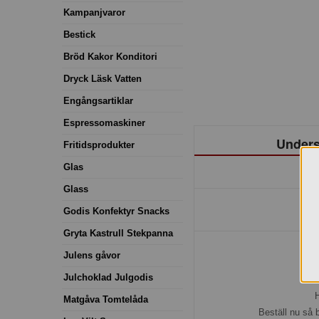
Kampanjvaror
Bestick
Bröd Kakor Konditori
Dryck Läsk Vatten
Engångsartiklar
Espressomaskiner
Unders
Fritidsprodukter
Glas
Glass
Godis Konfektyr Snacks
Gryta Kastrull Stekpanna
Julens gåvor
Julchoklad Julgodis
H
Matgåva Tomtelåda
Beställ nu så 