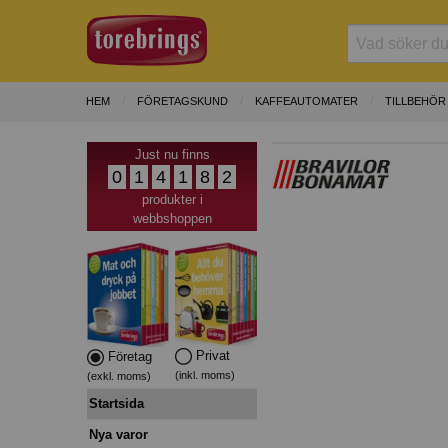
HEM
FÖRETAGSKUND
KAFFEAUTOMATER
TILLBEHÖR
Just nu finns
0
1
4
1
8
2
produkter i
webbshoppen
Privat
Företag
(inkl. moms)
(exkl. moms)
Startsida
Nya varor