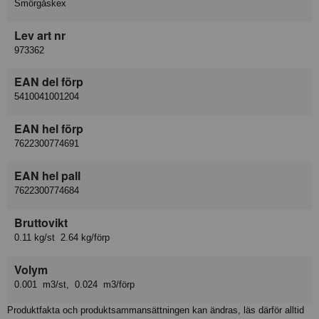
Smörgåskex
Lev art nr
973362
EAN del förp
5410041001204
EAN hel förp
7622300774691
EAN hel pall
7622300774684
Bruttovikt
0.11 kg/st 2.64 kg/förp
Volym
0.001 m3/st, 0.024 m3/förp
Produktfakta och produktsammansättningen kan ändras, läs därför alltid