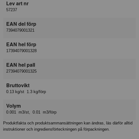
Lev art nr
57237
EAN del förp
7394079001321
EAN hel förp
17394079001328
EAN hel pall
27394079001325
Bruttovikt
0.13 kg/st 1.3 kg/förp
Volym
0.001 m3/st, 0.01 m3/förp
Produktfakta och produktsammansättningen kan ändras, läs därför alltid
instruktioner och ingrediensförteckningen på förpackningen.