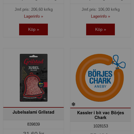
Jmf.pris:
206,60
kr/kg
Jmf.pris:
106,00
kr/kg
Lagerinfo »
Lagerinfo »
Köp »
Köp »
Jubelsalami Grilstad
Kassler i bit vac Börjes
Chark
839839
1028153
31,60 kr