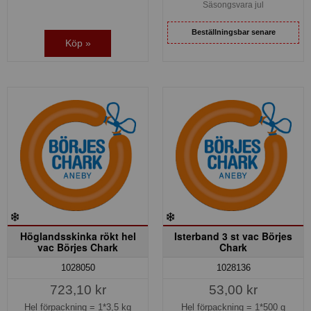
Säsongsvara jul
Beställningsbar senare
Köp »
Höglandsskinka rökt hel
Isterband 3 st vac Börjes
vac Börjes Chark
Chark
1028050
1028136
723,10 kr
53,00 kr
Hel förpackning =
1*3,5 kg
Hel förpackning =
1*500 g