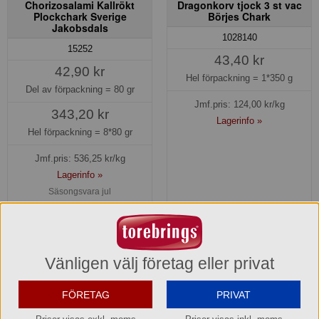
Chorizosalami Kallrökt
Dragonkorv tjock 3 st vac
Plockchark Sverige
Börjes Chark
Jakobsdals
1028140
15252
43,40 kr
42,90 kr
Hel förpackning =
1*350 g
Del av förpackning =
80 gr
Jmf.pris:
124,00
kr/kg
343,20 kr
Lagerinfo »
Hel förpackning =
8*80 gr
Jmf.pris:
536,25
kr/kg
Lagerinfo »
Säsongsvara jul
Beställningsbar senare
Köp »
Vänligen välj företag eller privat
Kampanj! -15%
FÖRETAG
PRIVAT