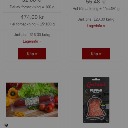
55,48 kr
Del av förpackning =
100 g
Hel förpackning =
1*ca450 g
474,00 kr
Jmf.pris:
123,30
kr/kg
Hel förpackning =
15*100 g
Lagerinfo »
Jmf.pris:
316,00
kr/kg
Lagerinfo »
Köp »
Köp »