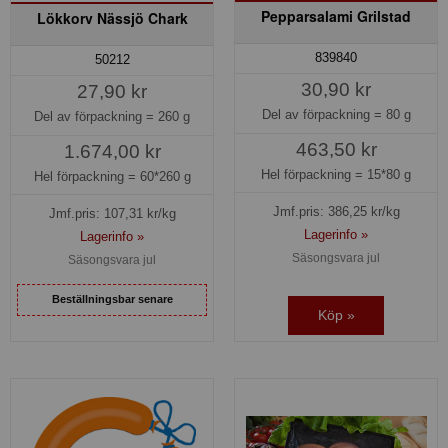
Pepparsalami Grilstad
Lökkorv Nässjö Chark
839840
50212
30,90 kr
27,90 kr
Del av förpackning =
80 g
Del av förpackning =
260 g
463,50 kr
1.674,00 kr
Hel förpackning =
15*80 g
Hel förpackning =
60*260 g
Jmf.pris:
386,25
kr/kg
Jmf.pris:
107,31
kr/kg
Lagerinfo »
Lagerinfo »
Säsongsvara jul
Säsongsvara jul
Beställningsbar senare
Köp »