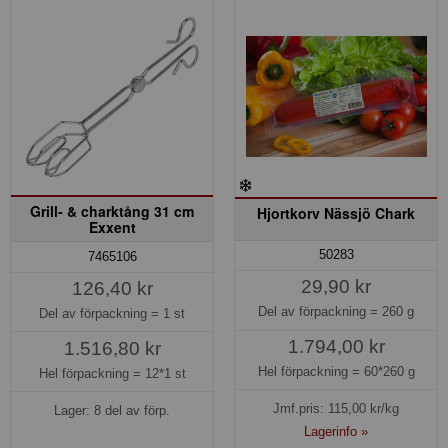
Grill- & charktång 31 cm
Hjortkorv Nässjö Chark
Exxent
50283
7465106
29,90 kr
126,40 kr
Del av förpackning =
260 g
Del av förpackning =
1 st
1.794,00 kr
1.516,80 kr
Hel förpackning =
60*260 g
Hel förpackning =
12*1 st
Jmf.pris:
115,00
kr/kg
Lager: 8 del av förp.
Lagerinfo »