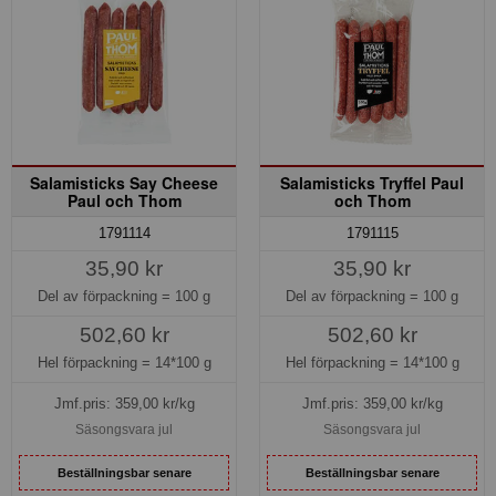
Salamisticks Say Cheese
Salamisticks Tryffel Paul
Paul och Thom
och Thom
1791114
1791115
35,90 kr
35,90 kr
Del av förpackning =
100 g
Del av förpackning =
100 g
502,60 kr
502,60 kr
Hel förpackning =
14*100 g
Hel förpackning =
14*100 g
Jmf.pris:
359,00
kr/kg
Jmf.pris:
359,00
kr/kg
Säsongsvara jul
Säsongsvara jul
Beställningsbar senare
Beställningsbar senare