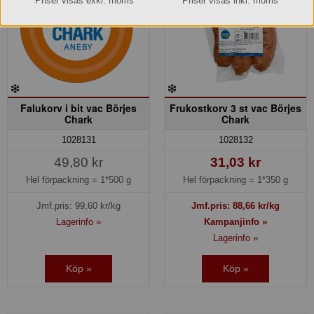
Priser visas exkl. moms
Priser visas inkl. moms
Falukorv i bit vac Börjes
Frukostkorv 3 st vac Börjes
Chark
Chark
1028131
1028132
49,80 kr
31,03 kr
Hel förpackning =
1*500 g
Hel förpackning =
1*350 g
Jmf.pris:
99,60
kr/kg
Jmf.pris:
88,66
kr/kg
Lagerinfo »
Kampanjinfo »
Lagerinfo »
Köp »
Köp »