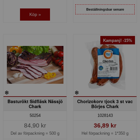
Beställningsbar senare
Köp »
Kampanj! -15%
Basturökt Sidfläsk Nässjö
Chorizokorv tjock 3 st vac
Chark
Börjes Chark
50254
1028143
84,90 kr
36,89 kr
Del av förpackning =
500 g
Hel förpackning =
1*350 g