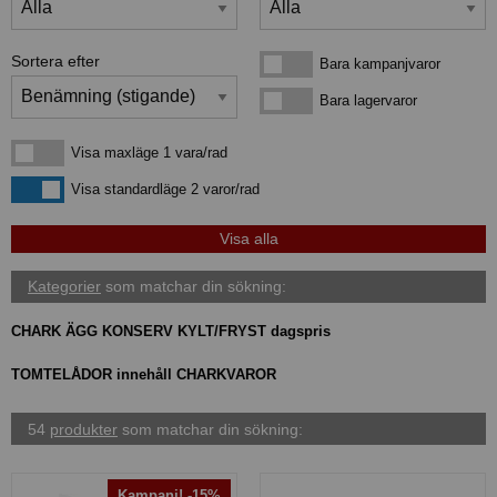
Sortera efter
Bara kampanjvaror
Bara kampanjvaror
Bara lagervaror
Bara lagervaror
Visa maxläge 1 vara/rad
Visa maxläge 1 vara/rad
Visa standardläge
Visa standardläge 2 varor/rad
Kategorier
som matchar din sökning:
CHARK ÄGG KONSERV KYLT/FRYST dagspris
TOMTELÅDOR innehåll CHARKVAROR
54
produkter
som matchar din sökning:
Kampanj! -15%