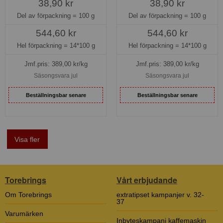
38,90 kr
38,90 kr
Del av förpackning =
100 g
Del av förpackning =
100 g
544,60 kr
544,60 kr
Hel förpackning =
14*100 g
Hel förpackning =
14*100 g
Jmf.pris:
389,00
kr/kg
Jmf.pris:
389,00
kr/kg
Säsongsvara jul
Säsongsvara jul
Beställningsbar senare
Beställningsbar senare
Visa fler
Torebrings
Vårt erbjudande
Om Torebrings
extratipset kampanjer v. 32-
37
Varumärken
Inbyteskampanj kaffemaskin