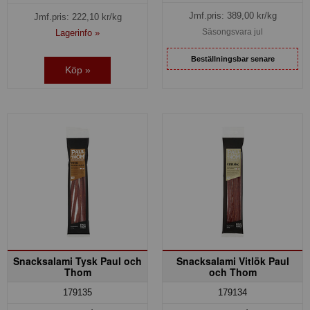
Jmf.pris:
389,00
kr/kg
Jmf.pris:
222,10
kr/kg
Säsongsvara jul
Lagerinfo »
Beställningsbar senare
Köp »
Snacksalami Tysk Paul och
Snacksalami Vitlök Paul
Thom
och Thom
179135
179134