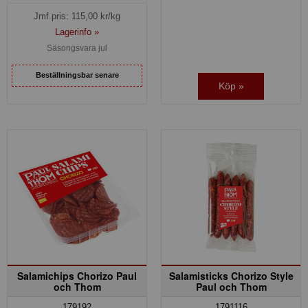
Jmf.pris:
115,00
kr/kg
Lagerinfo »
Säsongsvara jul
Beställningsbar senare
Köp »
Salamichips Chorizo Paul
Salamisticks Chorizo Style
och Thom
Paul och Thom
179192
1791116