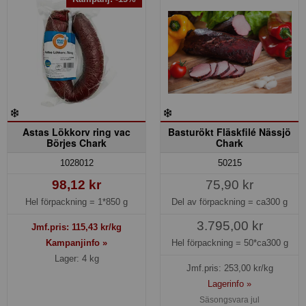
Astas Lökkorv ring vac
Basturökt Fläskfilé Nässjö
Börjes Chark
Chark
50215
1028012
75,90 kr
98,12 kr
Del av förpackning =
ca300 g
Hel förpackning =
1*850 g
3.795,00 kr
Jmf.pris:
115,43
kr/kg
Hel förpackning =
50*ca300 g
Kampanjinfo »
Lager: 4 kg
Jmf.pris:
253,00
kr/kg
Lagerinfo »
Säsongsvara jul