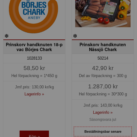
Prinskorv handknuten 18-p
Prinskorv handknuten
vac Börjes Chark
Nässjö Chark
50214
1028133
42,90 kr
58,50 kr
Del av förpackning =
300 g
Hel förpackning =
1*450 g
1.287,00 kr
Jmf.pris:
130,00
kr/kg
Hel förpackning =
30*300 g
Lagerinfo »
Jmf.pris:
143,00
kr/kg
Lagerinfo »
Säsongsvara jul
Beställningsbar senare
Köp »