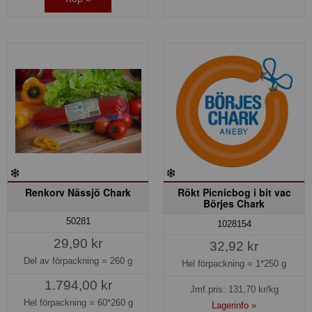
Renkorv Nässjö Chark
Rökt Picnicbog i bit vac
Börjes Chark
50281
1028154
29,90 kr
32,92 kr
Del av förpackning =
260 g
Hel förpackning =
1*250 g
1.794,00 kr
Jmf.pris:
131,70
kr/kg
Hel förpackning =
60*260 g
Lagerinfo »