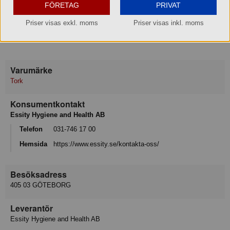
FÖRETAG
PRIVAT
System: N14- Xpressnap Fit® Napkin Dispenser System
Priser visas exkl. moms
Priser visas inkl. moms
Dispenser: Material Plast
Färg: Svart
Varumärke
Tork
Konsumentkontakt
Essity Hygiene and Health AB
Telefon
031-746 17 00
Hemsida
https://www.essity.se/kontakta-oss/
Besöksadress
405 03 GÖTEBORG
Leverantör
Essity Hygiene and Health AB