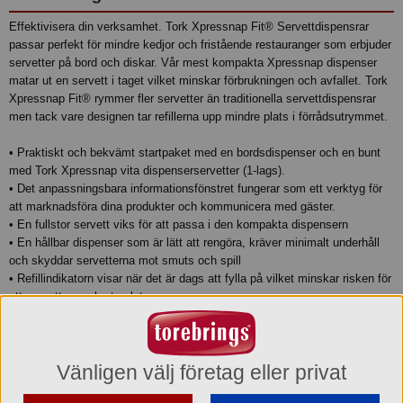
Effektivisera din verksamhet. Tork Xpressnap Fit® Servettdispensrar
passar perfekt för mindre kedjor och fristående restauranger som erbjuder
servetter på bord och diskar. Vår mest kompakta Xpressnap dispenser
matar ut en servett i taget vilket minskar förbrukningen och avfallet. Tork
Xpressnap Fit® rymmer fler servetter än traditionella servettdispensrar
men tack vare designen tar refillerna upp mindre plats i förrådsutrymmet.
• Praktiskt och bekvämt startpaket med en bordsdispenser och en bunt
med Tork Xpressnap vita dispenserservetter (1-lags).
• Det anpassningsbara informationsfönstret ​​​​​​​​fungerar som ett verktyg för
att marknadsföra dina produkter och kommunicera med gäster.
• En fullstor servett viks för att passa i den kompakta dispensern
• En hållbar dispenser som är lätt att rengöra, kräver minimalt underhåll
och skyddar servetterna mot smuts och spill
• Refillindikatorn visar när det är dags att fylla på vilket minskar risken för
att servetterna ska ta slut.
• Praktiskt och bekvämt starterpack som innehåller en Tork Xpressnap
Fit® Bordsdispenser och två buntar med Tork Xpressnap Fit® Vit
Dispenserservett (2-lags)
Vänligen välj företag eller privat
Produktinformation