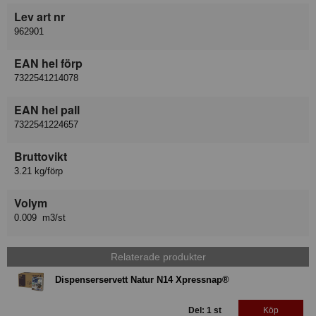
Lev art nr
962901
EAN hel förp
7322541214078
EAN hel pall
7322541224657
Bruttovikt
3.21 kg/förp
Volym
0.009 m3/st
Relaterade produkter
Dispenserservett Natur N14 Xpressnap®
Del: 1 st
Köp