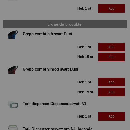
Hel: 1 st
Köp
Liknande produkter
Grepp combi blå svart Duni
Del: 1 st
Köp
Hel: 15 st
Köp
Grepp combi vinröd svart Duni
Del: 1 st
Köp
Hel: 15 st
Köp
Tork dispenser Dispenserservett N1
Hel: 1 st
Köp
Tork Dispenser servett grå N4 liggande