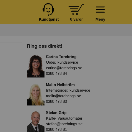
Kundtjänst
0 varor
Meny
Ring oss direkt!
Carina Torebring
Order, kundservice
carina@torebrings.se
0380-478 84
Malin Hellström
Internetorder, kundservice
malin@torebrings.se
0380-478 80
Stefan Grip
Kaffe- Varuautomater
stefan@torebrings.se
0380-478 81