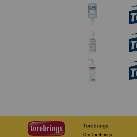
Torebrings
Om Torebrings