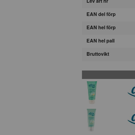
Lev art nr
EAN del förp
EAN hel förp
EAN hel pall
Bruttovikt