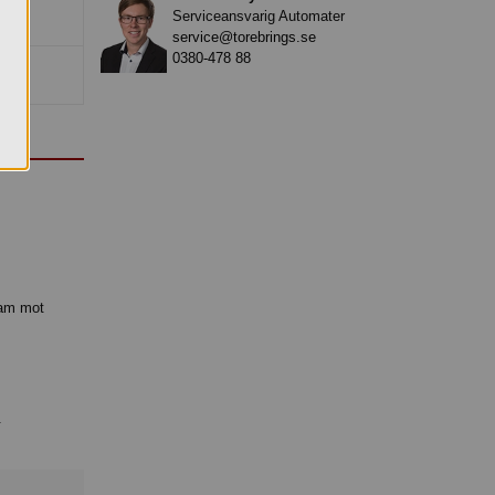
Serviceansvarig Automater
service@torebrings.se
0380-478 88
sam mot
.