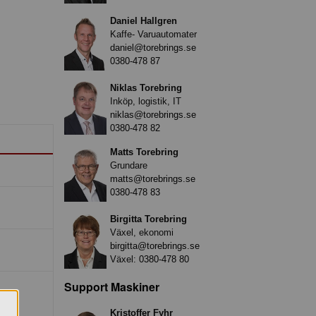
Daniel Hallgren
Kaffe- Varuautomater
daniel@torebrings.se
0380-478 87
Niklas Torebring
Inköp, logistik, IT
niklas@torebrings.se
0380-478 82
Matts Torebring
Grundare
matts@torebrings.se
0380-478 83
Birgitta Torebring
Växel, ekonomi
birgitta@torebrings.se
Växel:
0380-478 80
Support Maskiner
Kristoffer Fyhr