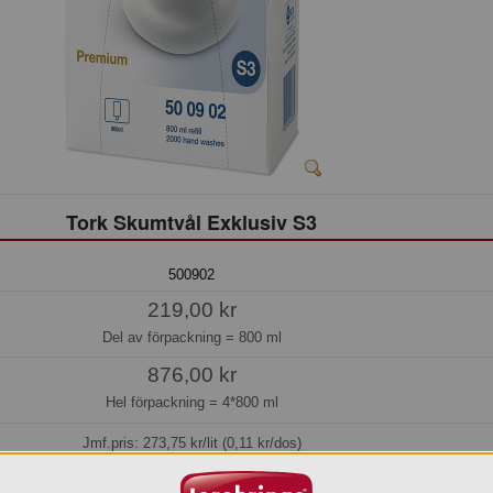
Tork Skumtvål Exklusiv S3
500902
219,00 kr
Del av förpackning =
800 ml
876,00 kr
Hel förpackning =
4*800 ml
Jmf.pris:
273,75
kr/lit (0,11 kr/dos)
Beställningsvara