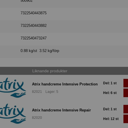
500902
7322540443875
7322540443882
7322540473247
0.88 kg/st 3.52 kg/förp
Liknande produkter
Del: 1 st
Atrix handcreme Intensive Protection
82021 Lager: 5
Hel: 6 st
Del: 1 st
Atrix handcreme Intensive Repair
82020
Hel: 12 st