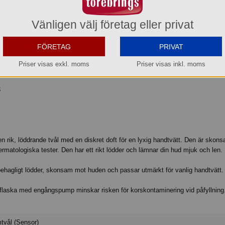
os oss kan du alltid beställa även om varan inte finns i lager.
eräknar vi kunna leverera inom 7-14 arbetsdagar, eller senare om du önskar.
Vänligen välj företag eller privat
Köp »
FÖRETAG
PRIVAT
Priser visas exkl. moms
Priser visas inkl. moms
3
n rik, löddrande tvål med en diskret doft för en lyxig handtvätt. Den är skon
matologiska tester. Den har ett rikt lödder och lämnar din hud mjuk och len.
behagligt lödder, skonsam mot huden och passar utmärkt för vanlig handtvätt.
illflaska med engångspump minskar risken för korskontaminering vid påfyllning
vål (Sensor)