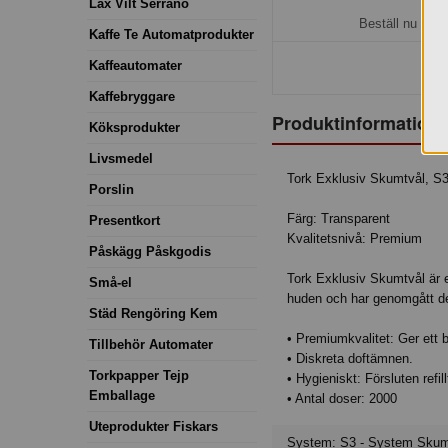
H
Lax Vilt Serrano
Beställ nu så b
Kaffe Te Automatprodukter
Kaffeautomater
Kaffebryggare
Produktinformation
Köksprodukter
Livsmedel
Tork Exklusiv Skumtvål, S
Porslin
Färg: Transparent
Presentkort
Kvalitetsnivå: Premium
Påskägg Påskgodis
Tork Exklusiv Skumtvål är e
Små-el
huden och har genomgått der
Städ Rengöring Kem
• Premiumkvalitet: Ger ett 
Tillbehör Automater
• Diskreta doftämnen.
Torkpapper Tejp
• Hygieniskt: Försluten ref
Emballage
• Antal doser: 2000
Uteprodukter Fiskars
System: S3 - System Skumt