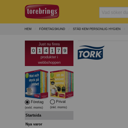
HEM
FÖRETAGSKUND
STÄD KEM PERSONLIG HYGIEN
Just nu finns
0
1
4
1
7
9
produkter i
webbshoppen
Privat
Företag
(inkl. moms)
(exkl. moms)
Startsida
Nya varor