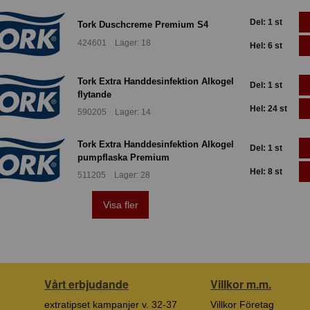
Del: 1 st
Tork Duschcreme Premium S4
424601 Lager: 18
Hel: 6 st
Tork Extra Handdesinfektion Alkogel
Del: 1 st
flytande
Hel: 24 st
590205 Lager: 14
Tork Extra Handdesinfektion Alkogel
Del: 1 st
pumpflaska Premium
Hel: 8 st
511205 Lager: 28
Visa fler
Vårt erbjudande
Villkor m.m.
extratipset kampanjer v. 32-37
Villkor Företag