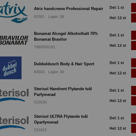
Del: 1 st
Atrix handcreme Professional Repair
82081 Lager: 38
Hel: 12 st
Bonamat Alcogel Alkoholhalt 70%
Del: 1 st
Bonamat Bravilor
Hel: 12 st
7980000191
Del: 1 st
Dubbeldusch Body & Hair Sport
84504 Lager: 36
Hel: 12 st
Sterisol Handrent Flytande tvål
Del: 1 st
Parfymerad
Hel: 12 st
510030
Sterisol ULTRA Flytande tvål
Del: 1 st
Oparfymerad
Hel: 12 st
531815