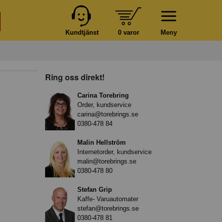
Kundtjänst
0 varor
Meny
Ring oss direkt!
Carina Torebring
Order, kundservice
carina@torebrings.se
0380-478 84
Malin Hellström
Internetorder, kundservice
malin@torebrings.se
0380-478 80
Stefan Grip
Kaffe- Varuautomater
stefan@torebrings.se
0380-478 81