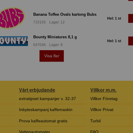
Banana Toffee Ovals kartong Bubs
Hel: 1 st
715155 Lager: 12
Bounty Miniatures 8,1 g
Hel: 1 st
647046 Lager: 8
Visa fler
Vårt erbjudande
Villkor m.m.
extratipset kampanjer v. 32-37
Villkor Företag
Inbyteskampanj kaffemaskin
Villkor Privat
Prova kaffeautomat gratis
Turbil
Vattenautomater
FAQ