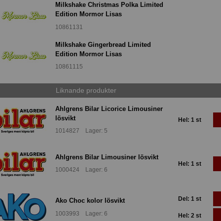
Milkshake Christmas Polka Limited
Edition Mormor Lisas
10861131
Milkshake Gingerbread Limited
Edition Mormor Lisas
10861115
Liknande produkter
Ahlgrens Bilar Licorice Limousiner
lösvikt
Hel: 1 st
1014827 Lager: 5
Ahlgrens Bilar Limousiner lösvikt
Hel: 1 st
1000424 Lager: 6
Del: 1 st
Ako Choc kolor lösvikt
1003993 Lager: 6
Hel: 2 st