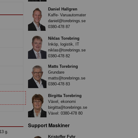
Daniel Hallgren
Kaffe- Varuautomater
daniel@torebrings.se
0380-478 87
Niklas Torebring
Inköp, logistik, IT
niklas@torebrings.se
0380-478 82
Matts Torebring
Grundare
matts@torebrings.se
0380-478 83
Birgitta Torebring
Växel, ekonomi
birgitta@torebrings.se
Växel:
0380-478 80
Support Maskiner
13 g.
Kristoffer Fyhr