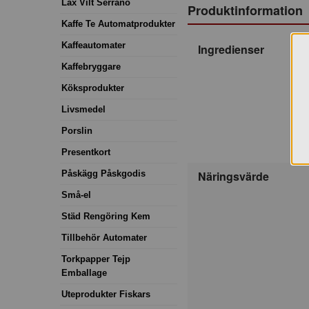
Lax Vilt Serrano
Produktinformation
Kaffe Te Automatprodukter
Kaffeautomater
Ingredienser
Kaffebryggare
Köksprodukter
Livsmedel
Porslin
Presentkort
Påskägg Påskgodis
Näringsvärde
Små-el
Städ Rengöring Kem
Tillbehör Automater
Torkpapper Tejp
Emballage
Uteprodukter Fiskars