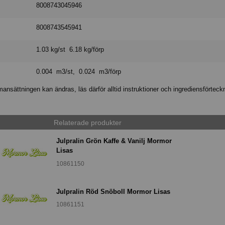
8008743045946
8008743545941
1.03 kg/st 6.18 kg/förp
0.004 m3/st, 0.024 m3/förp
nsättningen kan ändras, läs därför alltid instruktioner och ingrediensförteck
Relaterade produkter
Julpralin Grön Kaffe & Vanilj Mormor
Lisas
10861150
Julpralin Röd Snöboll Mormor Lisas
10861151