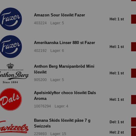
Amazon Sour lösvikt Fazer
Hel: 1 st
403224 Lager: 5
Amerikanska Linser 880 st Fazer
Hel: 1 st
402192 Lager: 6
Anthon Berg Marsipanbröd Mini
lösvikt
Hel: 1 st
905200 Lager: 5
Apelsinklyftor choco lösvikt Dals
Aroma
Hel: 1 st
10076294 Lager: 4
Banana Skids lösvikt påse 7 g
Del: 1 st
Swizzels
Hel: 2 st
229893 Lager: 15