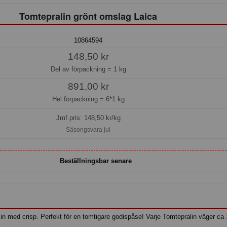
Tomtepralin grönt omslag Laica
10864594
148,50 kr
Del av förpackning =
1 kg
891,00 kr
Hel förpackning =
6*1 kg
Jmf.pris:
148,50
kr/kg
Säsongsvara jul
Beställningsbar senare
lin med crisp. Perfekt för en tomtigare godispåse! Varje Tomtepralin väger ca 