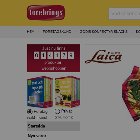
HEM
FÖRETAGSKUND
GODIS KONFEKTYR SNACKS
K
Just nu finns
0
1
4
1
7
9
produkter i
webbshoppen
Privat
Företag
(inkl. moms)
(exkl. moms)
Startsida
Nya varor