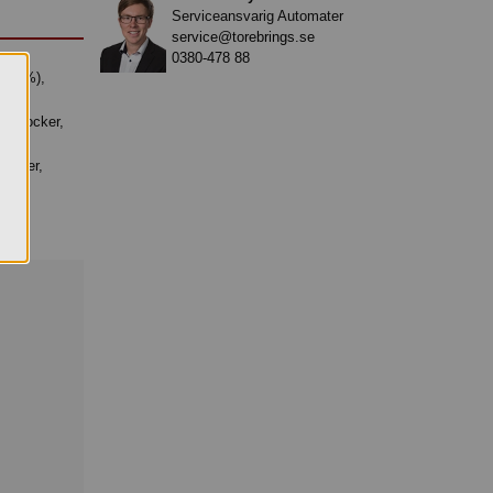
Serviceansvarig Automater
service@torebrings.se
0380-478 88
%)(socker,
ULVER
socker,