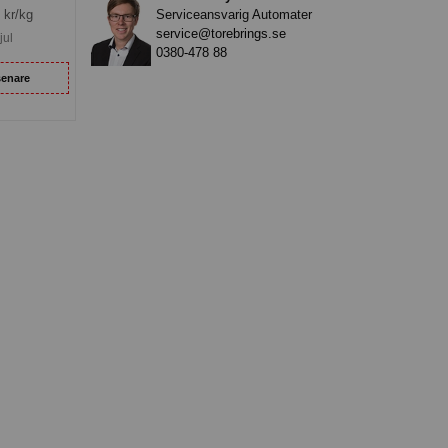
Serviceansvarig Automater
kr/kg
service@torebrings.se
jul
0380-478 88
senare