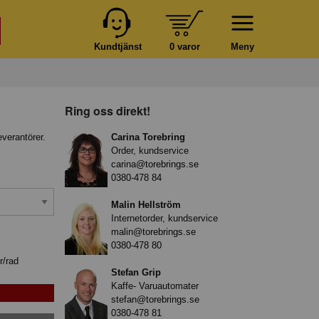
Kundtjänst
0 varor
Meny
Ring oss direkt!
everantörer.
Carina Torebring
Order, kundservice
carina@torebrings.se
0380-478 84
Malin Hellström
Internetorder, kundservice
malin@torebrings.se
0380-478 80
r/rad
Stefan Grip
Kaffe- Varuautomater
stefan@torebrings.se
0380-478 81