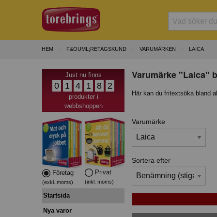
HEM
F&OUML;RETAGSKUND
VARUMÄRKEN
LAICA
Varumärke "Laica" b
Just nu finns
0
1
4
1
8
2
Här kan du fritextsöka bland a
produkter i
webbshoppen
Varumärke
Sortera efter
Privat
Företag
(inkl. moms)
(exkl. moms)
Startsida
Nya varor