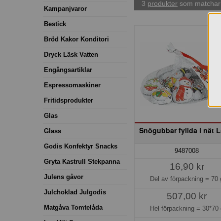
3
produkter
som matchar 
Kampanjvaror
Bestick
Bröd Kakor Konditori
Dryck Läsk Vatten
Engångsartiklar
Espressomaskiner
Fritidsprodukter
Glas
Snögubbar fyllda i nät L
Glass
Godis Konfektyr Snacks
9487008
Gryta Kastrull Stekpanna
16,90 kr
Julens gåvor
Del av förpackning =
70 
Julchoklad Julgodis
507,00 kr
Matgåva Tomtelåda
Hel förpackning =
30*70 