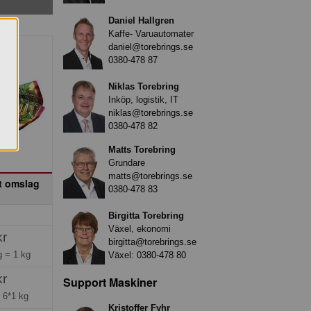
Daniel Hallgren
Kaffe- Varuautomater
daniel@torebrings.se
0380-478 87
Niklas Torebring
Inköp, logistik, IT
niklas@torebrings.se
0380-478 82
Matts Torebring
Grundare
matts@torebrings.se
t omslag
0380-478 83
Birgitta Torebring
Växel, ekonomi
kr
birgitta@torebrings.se
ng =
1 kg
Växel:
0380-478 80
kr
Support Maskiner
=
6*1 kg
Kristoffer Fyhr