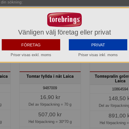
din sökning:
Vänligen välj företag eller privat
FÖRETAG
PRIVAT
Priser visas exkl. moms
Priser visas inkl. moms
aica
Tomtar fyllda i nät Laica
Tomtepralin grön
Laica
9487009
10864594
16,90 kr
148,50 
g
Del av förpackning =
70 g
Del av förpackni
507,00 kr
891,00 
g
Hel förpackning =
30*70 g
Hel förpackning 