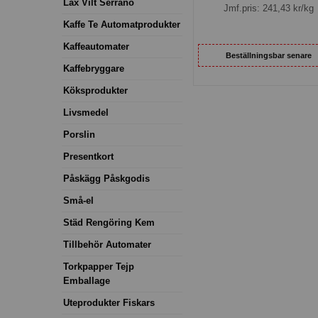
Lax Vilt Serrano
Jmf.pris:
241,43
kr/kg
Kaffe Te Automatprodukter
Kaffeautomater
Beställningsbar senare
Kaffebryggare
Köksprodukter
Livsmedel
Porslin
Presentkort
Påskägg Påskgodis
Små-el
Städ Rengöring Kem
Tillbehör Automater
Torkpapper Tejp
Emballage
Uteprodukter Fiskars