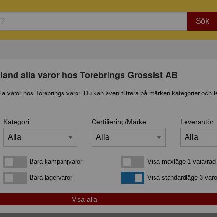
Sök
land alla varor hos Torebrings Grossist AB
lla varor hos Torebrings varor. Du kan även filtrera på märken kategorier och l
Kategori
Certifiering/Märke
Leverantör
Bara kampanjvaror
Visa maxläge 1 vara/rad
Bara kampanjvaror
Visa maxläge 1 vara/rad
Bara lagervaror
Visa standardläge
Bara lagervaror
Visa standardläge 3 varo