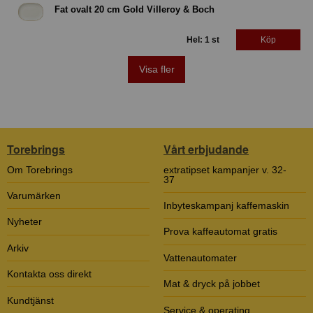
Fat ovalt 20 cm Gold Villeroy & Boch
Hel: 1 st
Köp
Visa fler
Torebrings
Vårt erbjudande
Om Torebrings
extratipset kampanjer v. 32-
37
Varumärken
Inbyteskampanj kaffemaskin
Nyheter
Prova kaffeautomat gratis
Arkiv
Vattenautomater
Kontakta oss direkt
Mat & dryck på jobbet
Kundtjänst
Service & operating