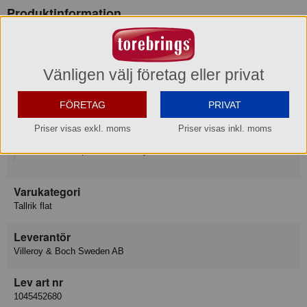
Produktinformation
Varumärke
Villeroy & Boch Signature
Vänligen välj företag eller privat
Konsumentkontakt
FÖRETAG
PRIVAT
Villeroy & Boch Gustavsberg AB
Priser visas exkl. moms
Priser visas inkl. moms
Telefon
08-570 391 00
Hemsida
https://www.villeroy-boch.se/service/contact/
Varukategori
Tallrik flat
Leverantör
Villeroy & Boch Sweden AB
Lev art nr
1045452680