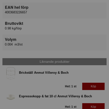
EAN hel förp
4003683226657
Bruttovikt
0.98 kg/förp
Volym
0.004 m3/st
Liknande produkter
Brickställ Anmut Villeroy & Boch
Hel: 1 st
Köp
Espressokopp & fat 10 cl Anmut Villeroy & Boch
Hel: 1 st
Köp