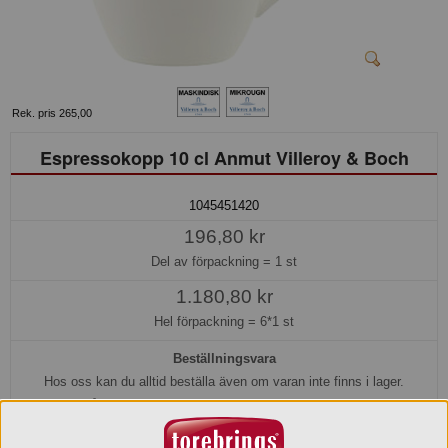
Rek. pris 265,00
Espressokopp 10 cl Anmut Villeroy & Boch
1045451420
196,80 kr
Del av förpackning =
1 st
1.180,80 kr
Hel förpackning =
6*1 st
Beställningsvara
Hos oss kan du alltid beställa även om varan inte finns i lager.
Beställ nu så beräknar vi kunna leverera inom 10-15 arbetsdagar, eller
senare om du önskar.