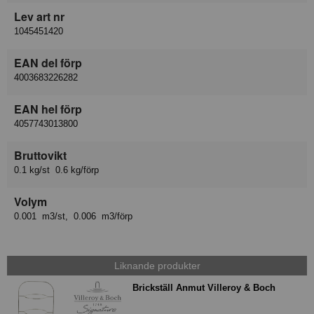
Lev art nr
1045451420
EAN del förp
4003683226282
EAN hel förp
4057743013800
Bruttovikt
0.1 kg/st 0.6 kg/förp
Volym
0.001 m3/st, 0.006 m3/förp
Liknande produkter
Brickställ Anmut Villeroy & Boch