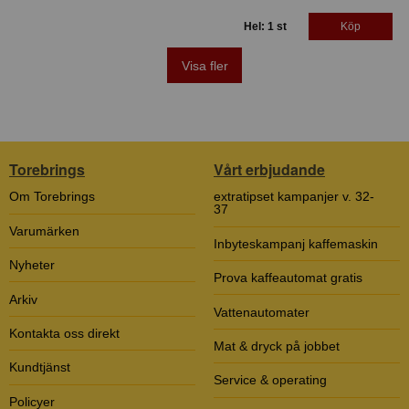
Hel: 1 st
Köp
Visa fler
Torebrings
Vårt erbjudande
Om Torebrings
extratipset kampanjer v. 32-
37
Varumärken
Inbyteskampanj kaffemaskin
Nyheter
Prova kaffeautomat gratis
Arkiv
Vattenautomater
Kontakta oss direkt
Mat & dryck på jobbet
Kundtjänst
Service & operating
Policyer