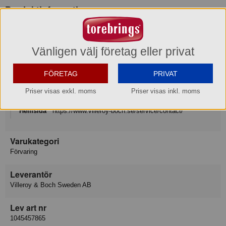
Produktinformation
Varumärke
Vänligen välj företag eller privat
Villeroy & Boch Signature
Konsumentkontakt
FÖRETAG
PRIVAT
Villeroy & Boch Gustavsberg AB
Priser visas exkl. moms
Priser visas inkl. moms
Telefon
08-570 391 00
Hemsida
https://www.villeroy-boch.se/service/contact/
Varukategori
Förvaring
Leverantör
Villeroy & Boch Sweden AB
Lev art nr
1045457865