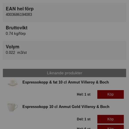
EAN hel förp
4003686194083
Bruttovikt
0.74 kg/förp
Volym
0.022 m3/st
Liknande produkter
Espressokopp & fat 10 cl Anmut Villeroy & Boch
Hel: 1 st
Köp
Espressokopp 10 cl Anmut Gold Villeroy & Boch
Del: 1 st
Köp