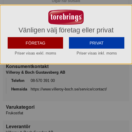
Utgår när slutsåld
Köp »
Vänligen välj företag eller privat
Produktinformation
FÖRETAG
PRIVAT
Varumärke
Villeroy & Boch Signature
Priser visas exkl. moms
Priser visas inkl. moms
Konsumentkontakt
Villeroy & Boch Gustavsberg AB
Telefon
08-570 391 00
Hemsida
https://www.villeroy-boch.se/service/contact/
Varukategori
Frukostfat
Leverantör