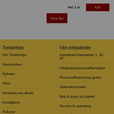
Hel: 1 st
Köp
Visa fler
Torebrings
Vårt erbjudande
Om Torebrings
extratipset kampanjer v. 32-
37
Varumärken
Inbyteskampanj kaffemaskin
Nyheter
Prova kaffeautomat gratis
Arkiv
Vattenautomater
Kontakta oss direkt
Mat & dryck på jobbet
Kundtjänst
Service & operating
Policyer