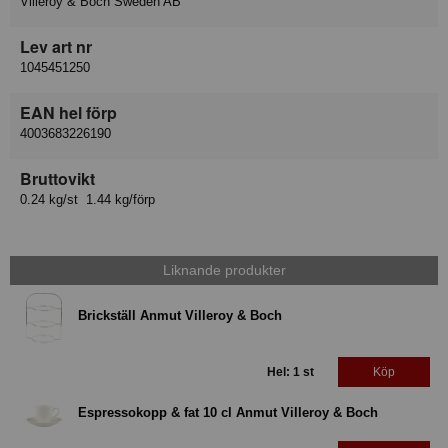
Villeroy & Boch Sweden AB
Lev art nr
1045451250
EAN hel förp
4003683226190
Bruttovikt
0.24 kg/st 1.44 kg/förp
Liknande produkter
Brickställ Anmut Villeroy & Boch
Hel: 1 st
Köp
Espressokopp & fat 10 cl Anmut Villeroy & Boch