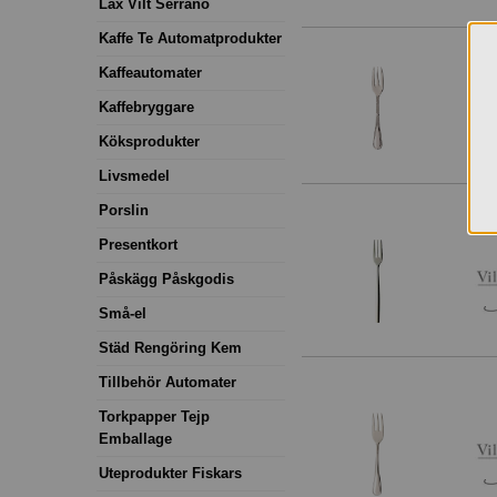
Lax Vilt Serrano
Kaffe Te Automatprodukter
Kaffeautomater
Kaffebryggare
Köksprodukter
Livsmedel
Porslin
Presentkort
Påskägg Påskgodis
Små-el
Städ Rengöring Kem
Tillbehör Automater
Torkpapper Tejp
Emballage
Uteprodukter Fiskars