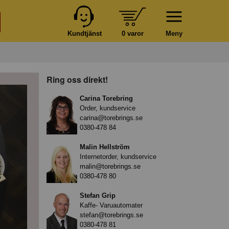
Kundtjänst
0 varor
Meny
Ring oss direkt!
Carina Torebring
Order, kundservice
carina@torebrings.se
0380-478 84
Malin Hellström
Internetorder, kundservice
malin@torebrings.se
0380-478 80
Stefan Grip
Kaffe- Varuautomater
stefan@torebrings.se
0380-478 81