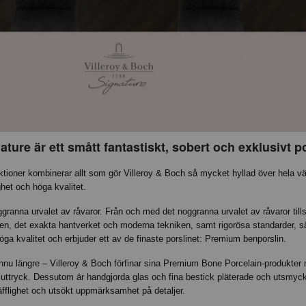
ture är ett smått fantastiskt, sobert och exklusivt po
ktioner kombinerar allt som gör Villeroy & Boch så mycket hyllad över hela v
ghet och höga kvalitet.
ggranna urvalet av råvaror. Från och med det noggranna urvalet av råvaror ti
en, det exakta hantverket och moderna tekniken, samt rigorösa standarder, sä
öga kvalitet och erbjuder ett av de finaste porslinet: Premium benporslin.
ännu längre – Villeroy & Boch förfinar sina Premium Bone Porcelain-produkter 
luttryck. Dessutom är handgjorda glas och fina bestick pläterade och utsmy
räfflighet och utsökt uppmärksamhet på detaljer.