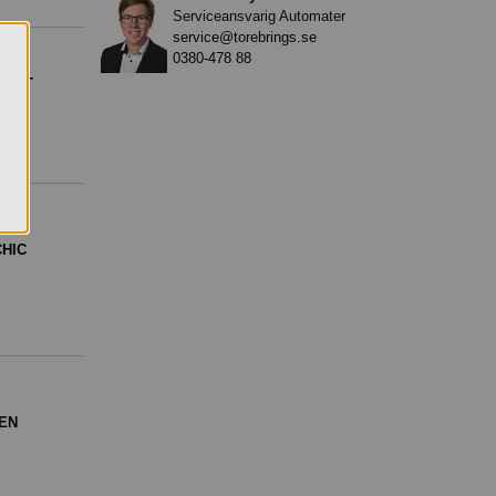
Serviceansvarig Automater
service@torebrings.se
0380-478 88
AND-
CHIC
DEN