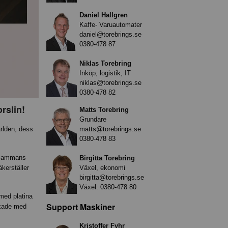
Daniel Hallgren
Kaffe- Varuautomater
daniel@torebrings.se
0380-478 87
Niklas Torebring
Inköp, logistik, IT
niklas@torebrings.se
0380-478 82
rslin!
Matts Torebring
Grundare
matts@torebrings.se
ärlden, dess
0380-478 83
llsammans
Birgitta Torebring
Växel, ekonomi
kerställer
birgitta@torebrings.se
Växel:
0380-478 80
med platina
Support Maskiner
ckade med
Kristoffer Fyhr