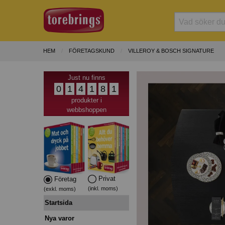
HEM
FÖRETAGSKUND
VILLEROY & BOSCH SIGNATURE
Just nu finns
0
1
4
1
8
1
produkter i
webbshoppen
Privat
Företag
(inkl. moms)
(exkl. moms)
Startsida
Nya varor