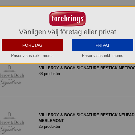
VILLEROY & BOCH SIGNATURE BESTICK KREUZB
SEPTFONTAINES
Vänligen välj företag eller privat
31 produkter
FÖRETAG
PRIVAT
Priser visas exkl. moms
Priser visas inkl. moms
VILLEROY & BOCH SIGNATURE BESTICK METRO
38 produkter
VILLEROY & BOCH SIGNATURE BESTICK NEUFA
MERLEMONT
25 produkter