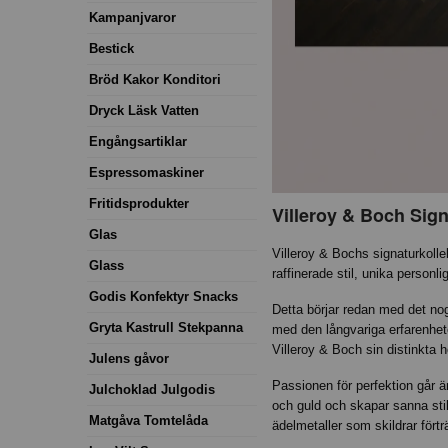
Kampanjvaror
Bestick
Bröd Kakor Konditori
Dryck Läsk Vatten
Engångsartiklar
Espressomaskiner
Fritidsprodukter
Villeroy & Boch Signa
Glas
Villeroy & Bochs signaturkolle
Glass
raffinerade stil, unika personli
Godis Konfektyr Snacks
Detta börjar redan med det no
Gryta Kastrull Stekpanna
med den långvariga erfarenhet
Villeroy & Boch sin distinkta h
Julens gåvor
Passionen för perfektion går 
Julchoklad Julgodis
och guld och skapar sanna sti
Matgåva Tomtelåda
ädelmetaller som skildrar fört