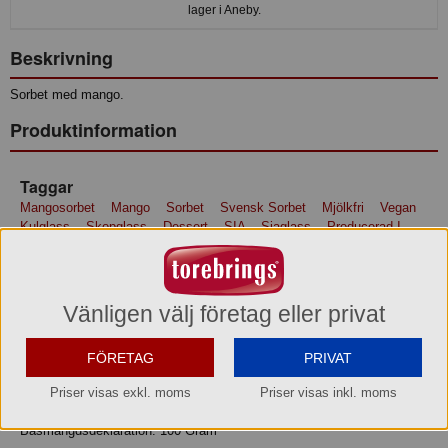
lager i Aneby.
Beskrivning
Sorbet med mango.
Produktinformation
Taggar
Mangosorbet
Mango
Sorbet
Svensk Sorbet
Mjölkfri
Vegan
Kulglass
Skopglass
Dessert
SIA
Siaglass
Producerad I
Sverige
Glass
Svensk Glass
Från Slöinge
Halland
Ingredienser
Ingredienser: Vatten, mango (28%), socker, glukossirap, citronjuice,
Vänligen välj företag eller privat
arom, stabiliseringsmedel (xantangummi, pektin, guarkärnmjöl,
fruktkärnmjöl), syra (citronsyra, askorbinsyra), färgande
FÖRETAG
PRIVAT
växtkoncentrat (gardenia).
Priser visas exkl. moms
Priser visas inkl. moms
Näringsvärde
Basmängdsdeklaration: 100 Gram