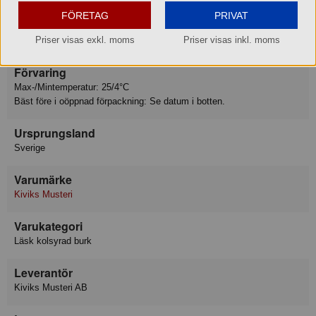
- Varav sockerarter 8.5 g
FÖRETAG
PRIVAT
Protein 0 g
Priser visas exkl. moms
Priser visas inkl. moms
Salt 0.01 g
Förvaring
Max-/Mintemperatur: 25/4°C
Bäst före i oöppnad förpackning: Se datum i botten.
Ursprungsland
Sverige
Varumärke
Kiviks Musteri
Varukategori
Läsk kolsyrad burk
Leverantör
Kiviks Musteri AB