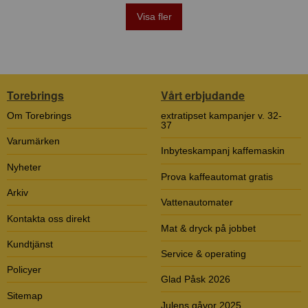
Visa fler
Torebrings
Vårt erbjudande
Om Torebrings
extratipset kampanjer v. 32-
37
Varumärken
Inbyteskampanj kaffemaskin
Nyheter
Prova kaffeautomat gratis
Arkiv
Vattenautomater
Kontakta oss direkt
Mat & dryck på jobbet
Kundtjänst
Service & operating
Policyer
Glad Påsk 2026
Sitemap
Julens gåvor 2025