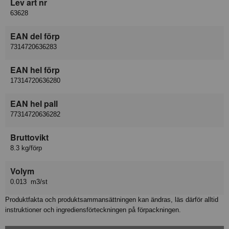
Lev art nr
63628
EAN del förp
7314720636283
EAN hel förp
17314720636280
EAN hel pall
77314720636282
Bruttovikt
8.3 kg/förp
Volym
0.013 m3/st
Produktfakta och produktsammansättningen kan ändras, läs därför alltid
instruktioner och ingrediensförteckningen på förpackningen.