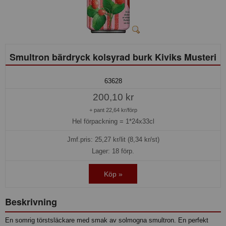
Smultron bärdryck kolsyrad burk Kiviks Musteri
63628
200,10 kr
+ pant 22,64 kr/förp
Hel förpackning =
1*24x33cl
Jmf.pris:
25,27
kr/lit (8,34 kr/st)
Lager: 18 förp.
Köp »
Beskrivning
En somrig törstsläckare med smak av solmogna smultron. En perfekt