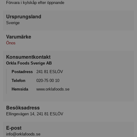
Förvara i kylskåp efter öppnande
Ursprungsland
Sverige
Varumärke
Önos
Konsumentkontakt
Orkla Foods Sverige AB
Postadress
241 81 ESLÖV
Telefon
020-75 00 10
Hemsida
www.orklafoods.se
Besöksadress
Ellingevägen 14, 241 81 ESLÖV
E-post
info@orklafoods.se