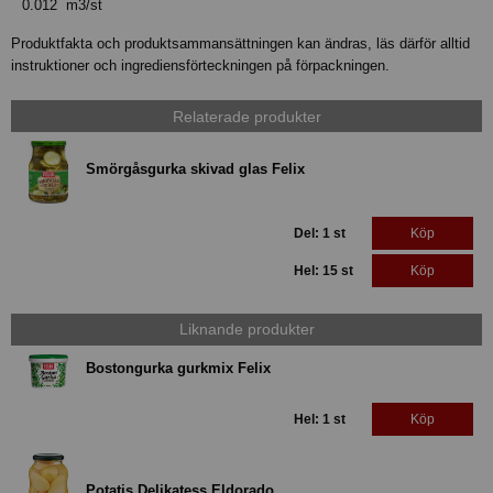
0.012 m3/st
Produktfakta och produktsammansättningen kan ändras, läs därför alltid
instruktioner och ingrediensförteckningen på förpackningen.
Relaterade produkter
Smörgåsgurka skivad glas Felix
Del: 1 st
Köp
Hel: 15 st
Köp
Liknande produkter
Bostongurka gurkmix Felix
Hel: 1 st
Köp
Potatis Delikatess Eldorado