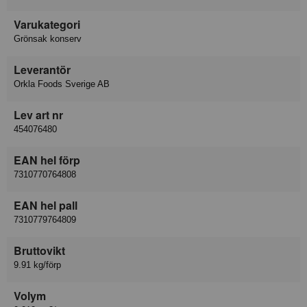
Varukategori
Grönsak konserv
Leverantör
Orkla Foods Sverige AB
Lev art nr
454076480
EAN hel förp
7310770764808
EAN hel pall
7310779764809
Bruttovikt
9.91 kg/förp
Volym