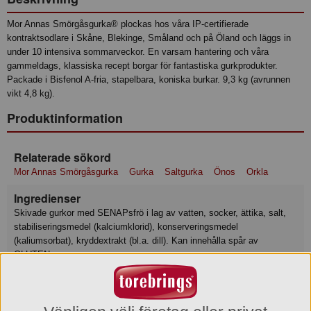
Mor Annas Smörgåsgurka® plockas hos våra IP-certifierade
kontraktsodlare i Skåne, Blekinge, Småland och på Öland och läggs in
under 10 intensiva sommarveckor. En varsam hantering och våra
gammeldags, klassiska recept borgar för fantastiska gurkprodukter.
Packade i Bisfenol A-fria, stapelbara, koniska burkar. 9,3 kg (avrunnen
vikt 4,8 kg).
Produktinformation
Relaterade sökord
Mor Annas Smörgåsgurka
Gurka
Saltgurka
Önos
Orkla
Ingredienser
Skivade gurkor med SENAPsfrö i lag av vatten, socker, ättika, salt,
stabiliseringsmedel (kalciumklorid), konserveringsmedel
(kaliumsorbat), kryddextrakt (bl.a. dill). Kan innehålla spår av
GLUTEN.
Näringsvärde
Basmängdsdeklaration: 100 Gram