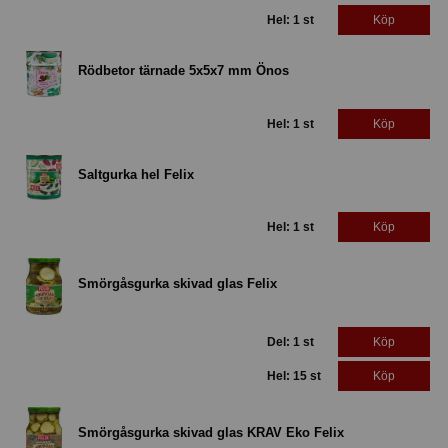
Hel: 1 st
Köp
Rödbetor tärnade 5x5x7 mm Önos
Hel: 1 st
Köp
Saltgurka hel Felix
Hel: 1 st
Köp
Smörgåsgurka skivad glas Felix
Del: 1 st
Köp
Hel: 15 st
Köp
Smörgåsgurka skivad glas KRAV Eko Felix