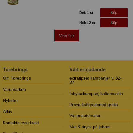
Del: 1 st
Köp
Hel: 12 st
Köp
Visa fler
Torebrings
Vårt erbjudande
Om Torebrings
extratipset kampanjer v. 32-
37
Varumärken
Inbyteskampanj kaffemaskin
Nyheter
Prova kaffeautomat gratis
Arkiv
Vattenautomater
Kontakta oss direkt
Mat & dryck på jobbet