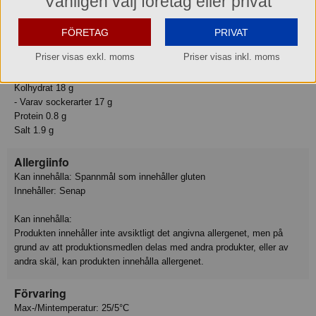
Vänligen välj företag eller privat
Näringsvärden:
Energi 321 kJ
FÖRETAG
PRIVAT
Energi 77 kcal
Priser visas exkl. moms
Priser visas inkl. moms
Fett 0 g
- Varav mättat fett 0 g
Kolhydrat 18 g
- Varav sockerarter 17 g
Protein 0.8 g
Salt 1.9 g
Allergiinfo
Kan innehålla: Spannmål som innehåller gluten
Innehåller: Senap
Kan innehålla:
Produkten innehåller inte avsiktligt det angivna allergenet, men på
grund av att produktionsmedlen delas med andra produkter, eller av
andra skäl, kan produkten innehålla allergenet.
Förvaring
Max-/Mintemperatur: 25/5°C