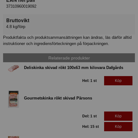
37310960019092
Bruttovikt
4.8 kg/förp
Produktfakta och produktsammansättningen kan ändras, läs därför alltid
instruktioner och ingrediensförteckningen på förpackningen.
Relaterade produkter
Deliskinka skivad rökt 100x63 mm kilovara Dafgårds
Hel: 1 st
Köp
Gourmetskinka rökt skivad Pärsons
Del: 1 st
Köp
Hel: 15 st
Köp