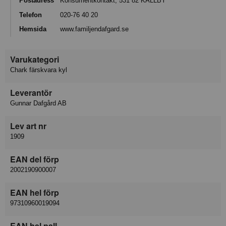
Postadress
Konsumentkontakt, 531 82 KÄLLBY
Telefon
020-76 40 20
Hemsida
www.familjendafgard.se
Varukategori
Chark färskvara kyl
Leverantör
Gunnar Dafgård AB
Lev art nr
1909
EAN del förp
2002190900007
EAN hel förp
97310960019094
EAN hel pall