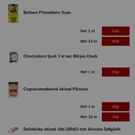
Bullens Pilsnerkorv Scan
Del: 1 st
Köp
Hel: 12 st
Köp
Chorizokorv tjock 3 st vac Börjes Chark
Hel: 1 st
Köp
Cognacsmedwurst skivad Pärsons
Del: 1 st
Köp
Hel: 15 st
Köp
Deliskinka skivad rökt 100x63 mm kilovara Dafgårds