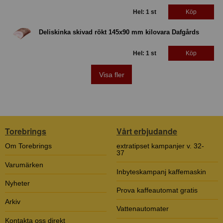
Hel: 1 st
Köp
Deliskinka skivad rökt 145x90 mm kilovara Dafgårds
Hel: 1 st
Köp
Visa fler
Torebrings
Vårt erbjudande
Om Torebrings
extratipset kampanjer v. 32-
37
Varumärken
Inbyteskampanj kaffemaskin
Nyheter
Prova kaffeautomat gratis
Arkiv
Vattenautomater
Kontakta oss direkt