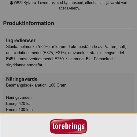
OBS! Kylvara. Levereras med kyltransport, eller hämta själva vid vårt
lager i Aneby.
Produktinformation
Ingredienser
Skinka helmuskel*(82%), rökarom. Lake bestående av: Vatten, salt,
antioxidationsmedel (E325, E316), druvsocker, stabiliseringsmedel
E451, konserveringsmedel E250. *Ursprung: EU. Förpackad i
skyddande atmosfär.
Näringsvärde
Basmängdsdeklaration: 100 Gram
Näringsvärden:
Energi 420 kJ
Energi 100 kcal
Fett 1.6 g
- Varav mättat fett 0.6 g
Kolhydrat 1.8 g
- Varav sockerarter 0.7 g