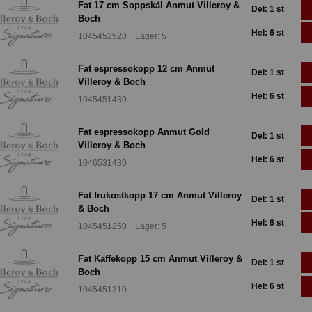
Fat 17 cm Soppskål Anmut Villeroy &
Del: 1 st
Boch
Hel: 6 st
1045452520 Lager: 5
Fat espressokopp 12 cm Anmut
Del: 1 st
Villeroy & Boch
Hel: 6 st
1045451430
Fat espressokopp Anmut Gold
Del: 1 st
Villeroy & Boch
Hel: 6 st
1046531430
Fat frukostkopp 17 cm Anmut Villeroy
Del: 1 st
& Boch
Hel: 6 st
1045451250 Lager: 5
Fat Kaffekopp 15 cm Anmut Villeroy &
Del: 1 st
Boch
Hel: 6 st
1045451310