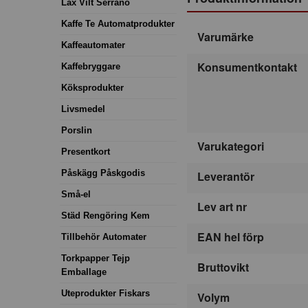
Lax Vilt Serrano
Kaffe Te Automatprodukter
Varumärke
Kaffeautomater
Konsumentkontakt
Kaffebryggare
Köksprodukter
Livsmedel
Porslin
Varukategori
Presentkort
Påskägg Påskgodis
Leverantör
Små-el
Lev art nr
Städ Rengöring Kem
EAN hel förp
Tillbehör Automater
Torkpapper Tejp
Bruttovikt
Emballage
Uteprodukter Fiskars
Volym