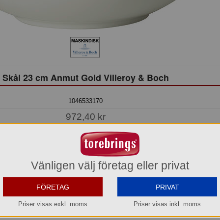
Skål 23 cm Anmut Gold Villeroy & Boch
1046533170
972,40 kr
Hel förpackning =
1*1 st
Beställningsvara
os oss kan du alltid beställa även om varan inte finns i lager.
Vänligen välj företag eller privat
eräknar vi kunna leverera inom 10-15 arbetsdagar, eller senare om du önskar.
FÖRETAG
PRIVAT
Köp »
Priser visas exkl. moms
Priser visas inkl. moms