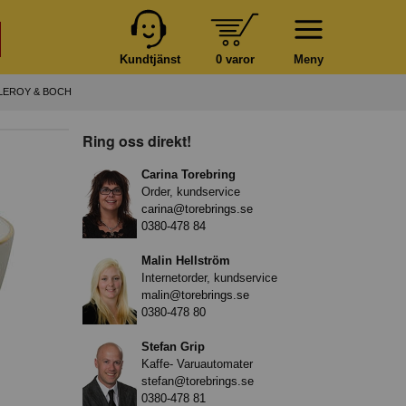
Kundtjänst
0 varor
Meny
LLEROY & BOCH
Ring oss direkt!
Carina Torebring
Order, kundservice
carina@torebrings.se
0380-478 84
Malin Hellström
Internetorder, kundservice
malin@torebrings.se
0380-478 80
Stefan Grip
Kaffe- Varuautomater
stefan@torebrings.se
0380-478 81