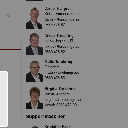
Daniel Hallgren
Kaffe- Varuautomater
daniel@torebrings.se
0380-478 87
Niklas Torebring
Inköp, logistik, IT
niklas@torebrings.se
0380-478 82
Matts Torebring
Grundare
matts@torebrings.se
0380-478 83
Birgitta Torebring
Växel, ekonomi
birgitta@torebrings.se
Växel:
0380-478 80
Support Maskiner
Kristoffer Fyhr