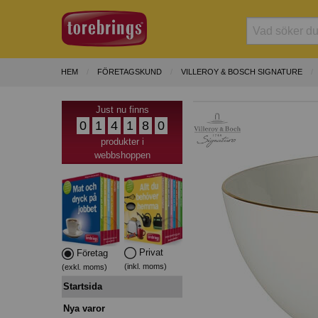
HEM
FÖRETAGSKUND
VILLEROY & BOSCH SIGNATURE
Just nu finns
0
1
4
1
8
0
produkter i
webbshoppen
Privat
Företag
(inkl. moms)
(exkl. moms)
Startsida
Nya varor