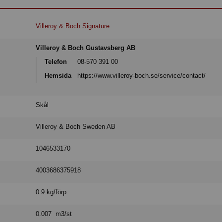
Villeroy & Boch Signature
Villeroy & Boch Gustavsberg AB
Telefon
08-570 391 00
Hemsida
https://www.villeroy-boch.se/service/contact/
Skål
Villeroy & Boch Sweden AB
1046533170
4003686375918
0.9 kg/förp
0.007 m3/st