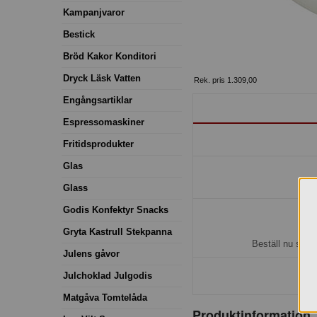
Kampanjvaror
Bestick
Bröd Kakor Konditori
Dryck Läsk Vatten
Rek. pris 1.309,00
Engångsartiklar
Espressomaskiner
Fritidsprodukter
Glas
Glass
Godis Konfektyr Snacks
H
Gryta Kastrull Stekpanna
Beställ nu så b
Julens gåvor
Julchoklad Julgodis
Matgåva Tomtelåda
Produktinformation