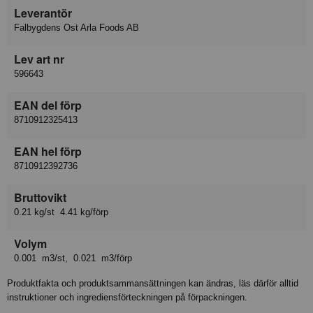
Leverantör
Falbygdens Ost Arla Foods AB
Lev art nr
596643
EAN del förp
8710912325413
EAN hel förp
8710912392736
Bruttovikt
0.21 kg/st 4.41 kg/förp
Volym
0.001 m3/st, 0.021 m3/förp
Produktfakta och produktsammansättningen kan ändras, läs därför alltid
instruktioner och ingrediensförteckningen på förpackningen.