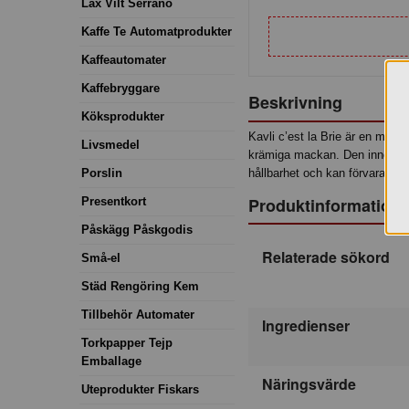
Lax Vilt Serrano
Kaffe Te Automatprodukter
Kaffeautomater
Kaffebryggare
Beskrivning
Köksprodukter
Kavli c’est la Brie är en mjuko
Livsmedel
krämiga mackan. Den innehålle
Porslin
hållbarhet och kan förvaras i 
Produktinformation
Presentkort
Påskägg Påskgodis
Relaterade sökord
Små-el
Städ Rengöring Kem
Tillbehör Automater
Ingredienser
Torkpapper Tejp
Emballage
Näringsvärde
Uteprodukter Fiskars