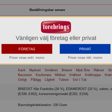
Beställningsbar senare
Vänligen välj företag eller privat
st gjord på väldigt krämig brieost.Den är perfekt till picknicken, baguetten, k
r en stor mängd ost varav 34% är brieost. Fetthalt 19%. Kavlis mjukost i tub
rumstemperatur.
FÖRETAG
PRIVAT
Priser visas exkl. moms
Priser visas inkl. moms
Kavli
Mjukost
Smältost
Brieost
Mjuk Brie
Räkost
Sk
Baconost
Kavlionara
Mildost
Kräftost
Kräftsoppa
Kräm
Ostigt
Pålägg
Lågfett
Tubost
Ost I Tub
BRIEOST från Frankrike (34 %), EDAMEROST (33 %), vatten, smältsalter
(E339, E452), konserveringsmedel (E202, E234).
Basmängdsdeklaration: 100 Gram