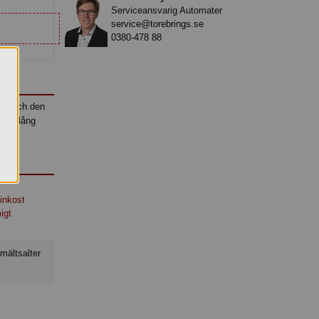
Serviceansvarig Automater
service@torebrings.se
0380-478 88
exet och den
 har lång
inkost
igt