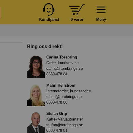
Kundtjänst
0 varor
Meny
Ring oss direkt!
Carina Torebring
Order, kundservice
carina@torebrings.se
0380-478 84
Malin Hellström
Internetorder, kundservice
malin@torebrings.se
0380-478 80
Stefan Grip
Kaffe- Varuautomater
stefan@torebrings.se
0380-478 81