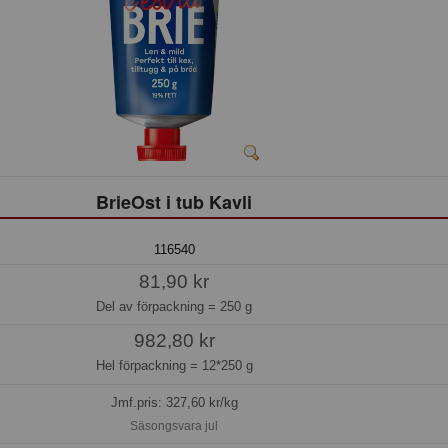
BrieOst i tub Kavli
116540
81,90 kr
Del av förpackning =
250 g
982,80 kr
Hel förpackning =
12*250 g
Jmf.pris:
327,60
kr/kg
Säsongsvara jul