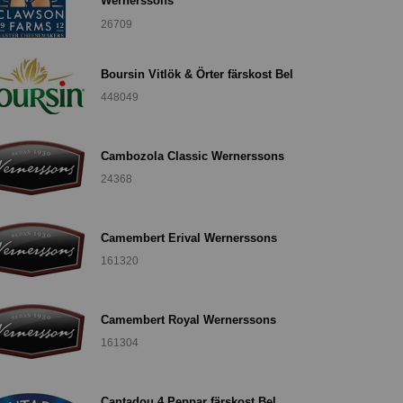
Wernerssons
26709
Boursin Vitlök & Örter färskost Bel
448049
Cambozola Classic Wernerssons
24368
Camembert Erival Wernerssons
161320
Camembert Royal Wernerssons
161304
Cantadou 4 Peppar färskost Bel