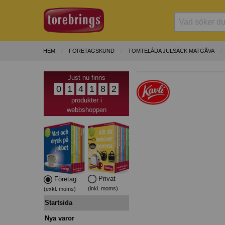
HEM
FÖRETAGSKUND
TOMTELÅDA JULSÄCK MATGÅVA
Just nu finns
0
1
4
1
8
2
produkter i
webbshoppen
Privat
Företag
(inkl. moms)
(exkl. moms)
Startsida
Nya varor