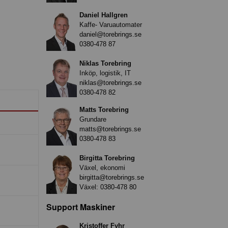
Daniel Hallgren
Kaffe- Varuautomater
daniel@torebrings.se
0380-478 87
Niklas Torebring
Inköp, logistik, IT
niklas@torebrings.se
0380-478 82
Matts Torebring
Grundare
matts@torebrings.se
0380-478 83
Birgitta Torebring
Växel, ekonomi
birgitta@torebrings.se
Växel:
0380-478 80
Support Maskiner
Kristoffer Fyhr