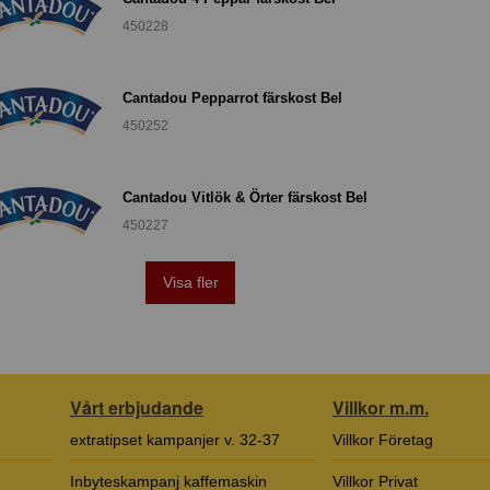
450228
Cantadou Pepparrot färskost Bel
450252
Cantadou Vitlök & Örter färskost Bel
450227
Visa fler
Vårt erbjudande
Villkor m.m.
extratipset kampanjer v. 32-37
Villkor Företag
Inbyteskampanj kaffemaskin
Villkor Privat