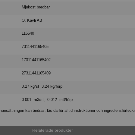
Mjukost bredbar
O. Kavli AB
116540
7311441165405
17311441165402
27311441165409
0.27 kg/st 3.24 kg/förp
0.001 m3/st, 0.012 m3/förp
nsättningen kan ändras, läs därför alltid instruktioner och ingrediensförteck
Relaterade produkter