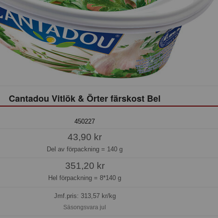
Cantadou Vitlök & Örter färskost Bel
450227
43,90 kr
Del av förpackning =
140 g
351,20 kr
Hel förpackning =
8*140 g
Jmf.pris:
313,57
kr/kg
Säsongsvara jul