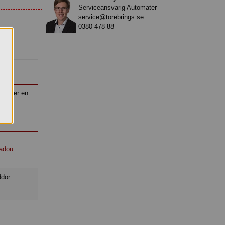
Serviceansvarig Automater
service@torebrings.se
0380-478 88
ställer en
adou