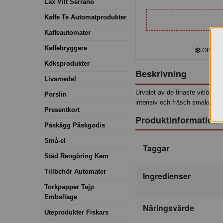
Lax Vilt Serrano
Kaffe Te Automatprodukter
Kaffeautomater
Kaffebryggare
OBS! Kyl
Köksprodukter
Beskrivning
Livsmedel
Urvalet av de finaste vitlök o
Porslin
intensiv och fräsch smakupple
Presentkort
Produktinformation
Påskägg Påskgodis
Små-el
Taggar
Städ Rengöring Kem
Tillbehör Automater
Ingredienser
Torkpapper Tejp
Emballage
Näringsvärde
Uteprodukter Fiskars