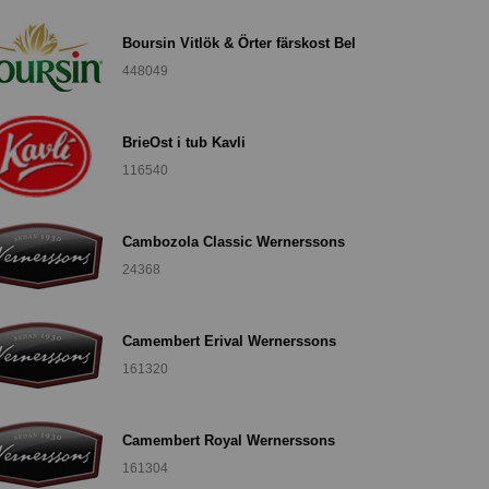
Boursin Vitlök & Örter färskost Bel
448049
BrieOst i tub Kavli
116540
Cambozola Classic Wernerssons
24368
Camembert Erival Wernerssons
161320
Camembert Royal Wernerssons
161304