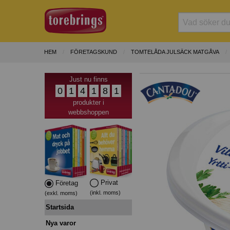
HEM
FÖRETAGSKUND
TOMTELÅDA JULSÄCK MATGÅVA
Just nu finns
0
1
4
1
8
1
produkter i
webbshoppen
Privat
Företag
(inkl. moms)
(exkl. moms)
Startsida
Nya varor