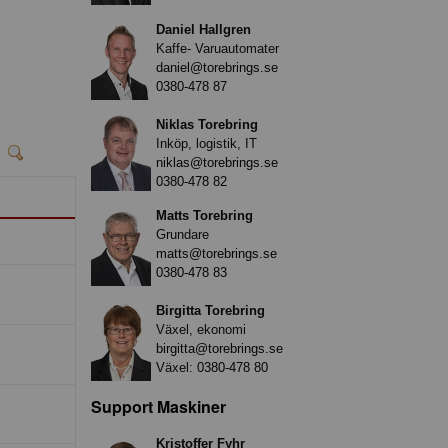
Daniel Hallgren
Kaffe- Varuautomater
daniel@torebrings.se
0380-478 87
Niklas Torebring
Inköp, logistik, IT
niklas@torebrings.se
0380-478 82
Matts Torebring
Grundare
matts@torebrings.se
0380-478 83
Birgitta Torebring
Växel, ekonomi
birgitta@torebrings.se
Växel:
0380-478 80
Support Maskiner
Kristoffer Fyhr