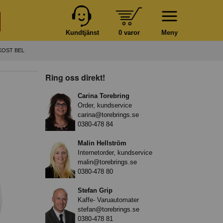
Kundtjänst
0 varor
Meny
KOST BEL
Ring oss direkt!
Carina Torebring
Order, kundservice
carina@torebrings.se
0380-478 84
Malin Hellström
Internetorder, kundservice
malin@torebrings.se
0380-478 80
Stefan Grip
Kaffe- Varuautomater
stefan@torebrings.se
0380-478 81