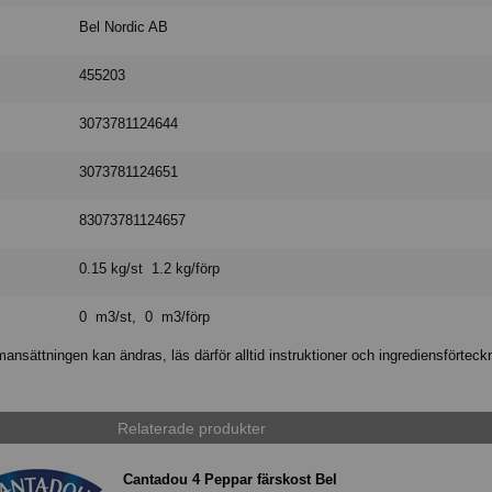
Bel Nordic AB
455203
3073781124644
3073781124651
83073781124657
0.15 kg/st 1.2 kg/förp
0 m3/st, 0 m3/förp
nsättningen kan ändras, läs därför alltid instruktioner och ingrediensförteck
Relaterade produkter
Cantadou 4 Peppar färskost Bel