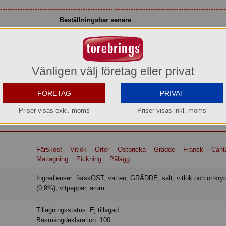
Beställningsbar senare
vara. Levereras med kyltransport, eller hämta själva vid vårt lager i Aneby.
Vänligen välj företag eller privat
FÖRETAG
PRIVAT
ch örter från Provence ger denna krämiga färskost sin utmärkta arom och säker
velse. Cantadou Vitlök & Örter är ett måste för alla som älskar Färskost
Priser visas exkl. moms
Priser visas inkl. moms
Färskost
Vitlök
Örter
Ostbricka
Grädde
Fransk
Cant
Matlagning
Pickning
Pålägg
Ingredienser: färskOST, vatten, GRÄDDE, salt, vitlök och örtkryddor
(0,9%), vitpeppar, arom.
Tillagningsstatus: Ej tillagad
Basmängdeklaration: 100