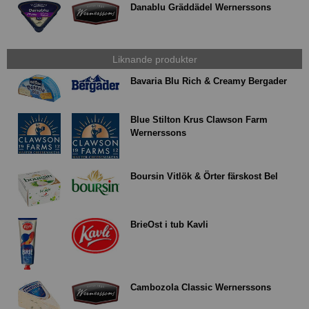
Danablu Gräddädel Wernerssons
Liknande produkter
Bavaria Blu Rich & Creamy Bergader
Blue Stilton Krus Clawson Farm
Wernerssons
Boursin Vitlök & Örter färskost Bel
BrieOst i tub Kavli
Cambozola Classic Wernerssons