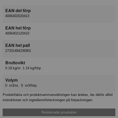
EAN del förp
4006402020413
EAN hel förp
4006402120410
EAN hel pall
27331494236901
Bruttovikt
0.19 kg/st 1.14 kg/förp
Volym
0 m3/st, 0 m3/förp
Produktfakta och produktsammansättningen kan ändras, läs därför alltid
instruktioner och ingrediensförteckningen på förpackningen.
Relaterade produkter