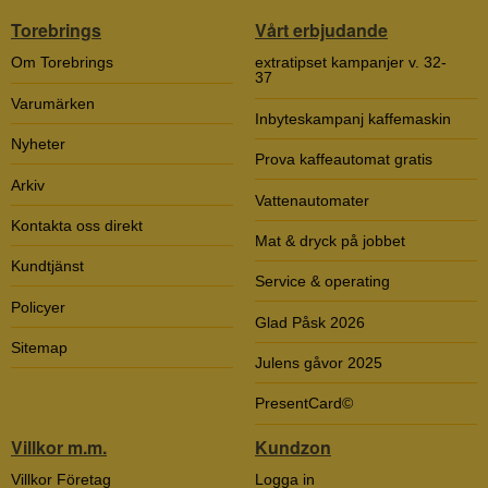
Torebrings
Vårt erbjudande
Om Torebrings
extratipset kampanjer v. 32-
37
Varumärken
Inbyteskampanj kaffemaskin
Nyheter
Prova kaffeautomat gratis
Arkiv
Vattenautomater
Kontakta oss direkt
Mat & dryck på jobbet
Kundtjänst
Service & operating
Policyer
Glad Påsk 2026
Sitemap
Julens gåvor 2025
PresentCard©
Villkor m.m.
Kundzon
Villkor Företag
Logga in