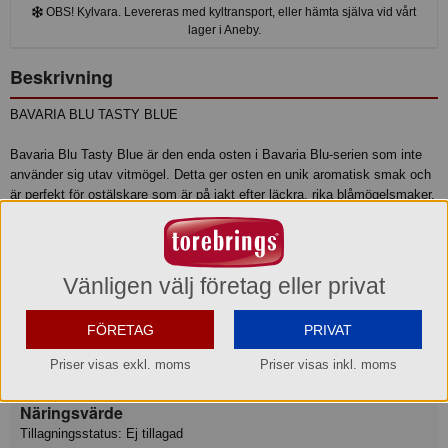
OBS! Kylvara. Levereras med kyltransport, eller hämta själva vid vårt
lager i Aneby.
Beskrivning
BAVARIA BLU TASTY BLUE
Bavaria Blu Tasty Blue är den enda osten i Bavaria Blu-serien som inte
använder sig utav vitmögel. Detta ger osten en unik aromatisk smak och
är perfekt för ostälskare som är på jakt efter läckra, rika blåmögelsmaker.
Precis som de andra ostarna i serien är osten gjord på de bästa
ingredienserna och mjölk från de Bayerska bergen.
Produktinformation
Vänligen välj företag eller privat
Ingredienser
FÖRETAG
PRIVAT
INGREDIENSER: pastöriserad KOMJÖLK, salt (1,8%),
Priser visas exkl. moms
Priser visas inkl. moms
mjölksyrakultur, mikrobiellt ystenzym, mögelkultur.
Näringsvärde
Tillagningsstatus: Ej tillagad