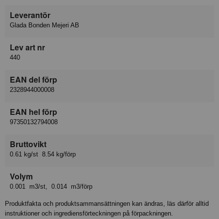
Leverantör
Glada Bonden Mejeri AB
Lev art nr
440
EAN del förp
2328944000008
EAN hel förp
97350132794008
Bruttovikt
0.61 kg/st 8.54 kg/förp
Volym
0.001 m3/st, 0.014 m3/förp
Produktfakta och produktsammansättningen kan ändras, läs därför alltid
instruktioner och ingrediensförteckningen på förpackningen.