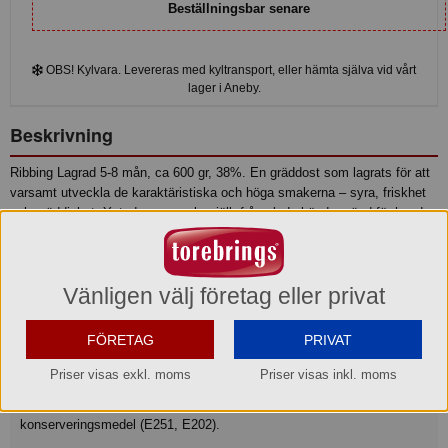
Beställningsbar senare
OBS! Kylvara. Levereras med kyltransport, eller hämta själva vid vårt
lager i Aneby.
Beskrivning
Ribbing Lagrad 5-8 mån, ca 600 gr, 38%. En gräddost som lagrats för att
varsamt utveckla de karaktäristiska och höga smakerna – syra, friskhet
och gräddighet. Ystad av svensk mjölk från glada bönder vänd för hand
på traditionellt vis.
Produktinformation
Vänligen välj företag eller privat
Taggar
FÖRETAG
PRIVAT
Ribbing
Priser visas exkl. moms
Priser visas inkl. moms
Ingredienser
Pastöriserad svensk MJÖLK, syrningskultur, löpe, salt,
konserveringsmedel (E251, E202).