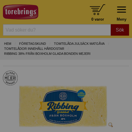
0 varor
Meny
Sök
HEM
FÖRETAGSKUND
TOMTELÅDA JULSÄCK MATGÅVA
TOMTELÅDOR INNEHÅLL HÅRDOSTAR
RIBBING 38% FRÅN BOXHOLM GLADA BONDEN MEJERI