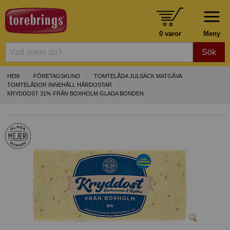
0 varor
Meny
Sök
HEM
FÖRETAGSKUND
TOMTELÅDA JULSÄCK MATGÅVA
TOMTELÅDOR INNEHÅLL HÅRDOSTAR
KRYDDOST 31% FRÅN BOXHOLM GLADA BONDEN