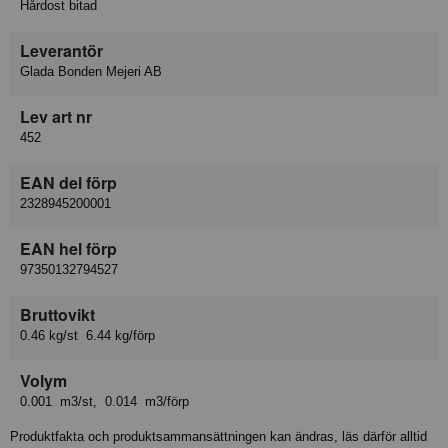
Hårdost bitad
Leverantör
Glada Bonden Mejeri AB
Lev art nr
452
EAN del förp
2328945200001
EAN hel förp
97350132794527
Bruttovikt
0.46 kg/st 6.44 kg/förp
Volym
0.001 m3/st, 0.014 m3/förp
Produktfakta och produktsammansättningen kan ändras, läs därför alltid