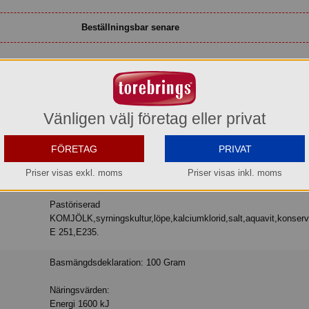
Beställningsbar senare
vara. Levereras med kyltransport, eller hämta själva vid vårt lager i Aneby.
Vänligen välj företag eller privat
st. Svartvaxad cylinderformad. Lagrad i minst 10 månader och förädlad med ak
Smaken är fyllig med balanserad sälta, syra, viss nötighet och krydda från ak
FÖRETAG
PRIVAT
Priser visas exkl. moms
Priser visas inkl. moms
Pastöriserad
KOMJÖLK,syrningskultur,löpe,kalciumklorid,salt,aquavit,konser
E 251,E235.
Basmängdsdeklaration: 100 Gram
Näringsvärden:
Energi 1600 kJ