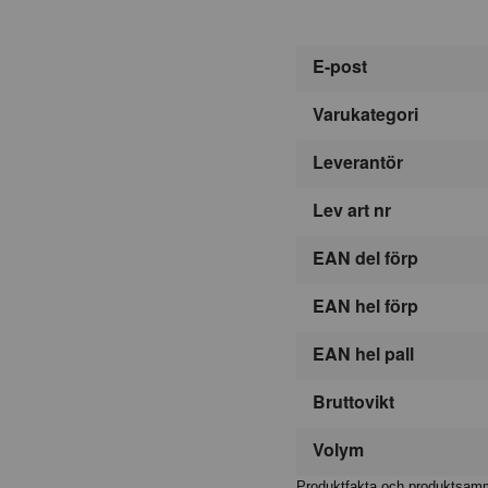
E-post
Varukategori
Leverantör
Lev art nr
EAN del förp
EAN hel förp
EAN hel pall
Bruttovikt
Volym
Produktfakta och produktsamma