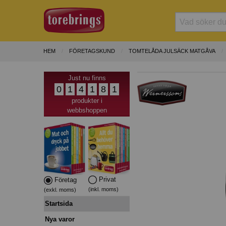
HEM
FÖRETAGSKUND
TOMTELÅDA JULSÄCK MATGÅVA
Just nu finns
0
1
4
1
8
1
produkter i
webbshoppen
Privat
Företag
(inkl. moms)
(exkl. moms)
Startsida
Nya varor