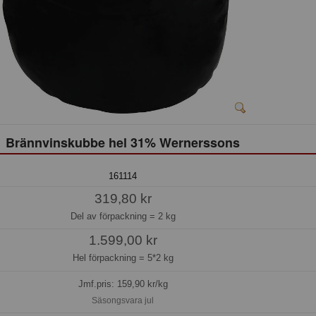
Brännvinskubbe hel 31% Wernerssons
161114
319,80 kr
Del av förpackning =
2 kg
1.599,00 kr
Hel förpackning =
5*2 kg
Jmf.pris:
159,90
kr/kg
Säsongsvara jul