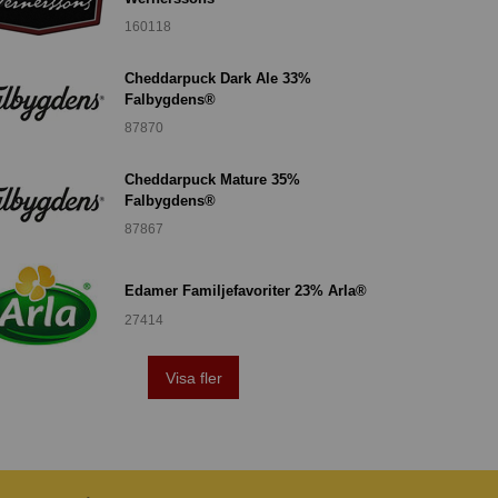
160118
Cheddarpuck Dark Ale 33%
Falbygdens®
87870
Cheddarpuck Mature 35%
Falbygdens®
87867
Edamer Familjefavoriter 23% Arla®
27414
Visa fler