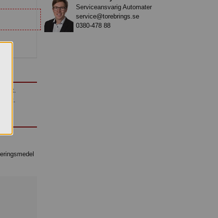
Serviceansvarig Automater
service@torebrings.se
0380-478 88
vavit.
vavit.
veringsmedel