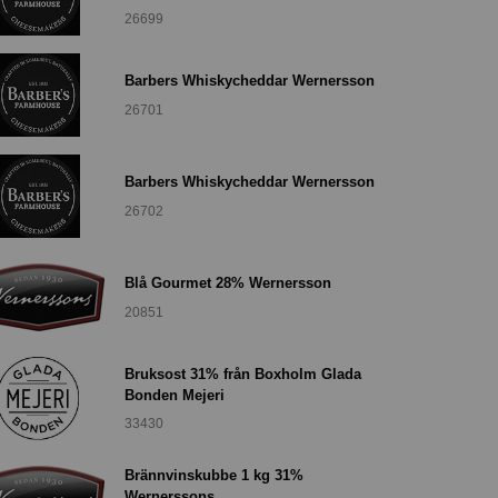
26699
Barbers Whiskycheddar Wernersson
26701
Barbers Whiskycheddar Wernersson
26702
Blå Gourmet 28% Wernersson
20851
Bruksost 31% från Boxholm Glada
Bonden Mejeri
33430
Brännvinskubbe 1 kg 31%
Wernerssons