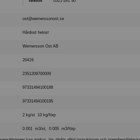
Telefon
0321-261 50
ost@wernerssonost.se
Hårdost helost
Wernersson Ost AB
20419
2351209700009
97331494100188
97331494100195
2 kg/st 10 kg/förp
0.001 m3/st, 0.005 m3/förp
nsättningen kan ändras, läs därför alltid instruktioner och ingrediensförteck