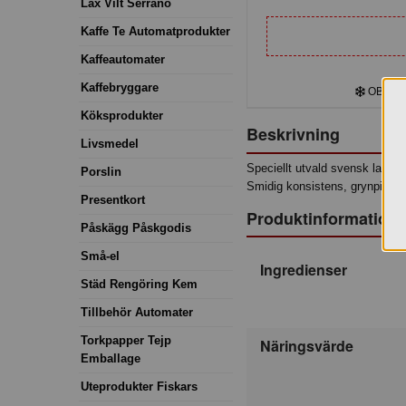
Lax Vilt Serrano
Kaffe Te Automatprodukter
Kaffeautomater
Kaffebryggare
OBS! Kyl
Köksprodukter
Beskrivning
Livsmedel
Speciellt utvald svensk lanto
Porslin
Smidig konsistens, grynpipig. 
Presentkort
Produktinformation
Påskägg Påskgodis
Små-el
Ingredienser
Städ Rengöring Kem
Tillbehör Automater
Torkpapper Tejp
Näringsvärde
Emballage
Uteprodukter Fiskars