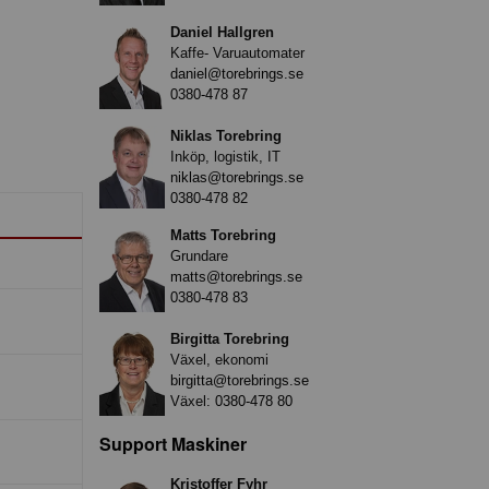
Daniel Hallgren
Kaffe- Varuautomater
daniel@torebrings.se
0380-478 87
Niklas Torebring
Inköp, logistik, IT
niklas@torebrings.se
0380-478 82
Matts Torebring
Grundare
matts@torebrings.se
0380-478 83
Birgitta Torebring
Växel, ekonomi
birgitta@torebrings.se
Växel:
0380-478 80
Support Maskiner
Kristoffer Fyhr