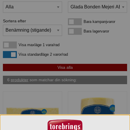
Sortera efter
Bara kampanjvaror
Bara kampanjvaror
Bara lagervaror
Bara lagervaror
Visa maxläge 1 vara/rad
Visa maxläge 1 vara/rad
Visa standardläge
Visa standardläge 2 varor/rad
6
produkter
som matchar din sökning: