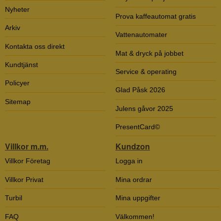
Nyheter
Prova kaffeautomat gratis
Arkiv
Vattenautomater
Kontakta oss direkt
Mat & dryck på jobbet
Kundtjänst
Service & operating
Policyer
Glad Påsk 2026
Sitemap
Julens gåvor 2025
PresentCard©
Villkor m.m.
Kundzon
Villkor Företag
Logga in
Villkor Privat
Mina ordrar
Turbil
Mina uppgifter
FAQ
Välkommen!