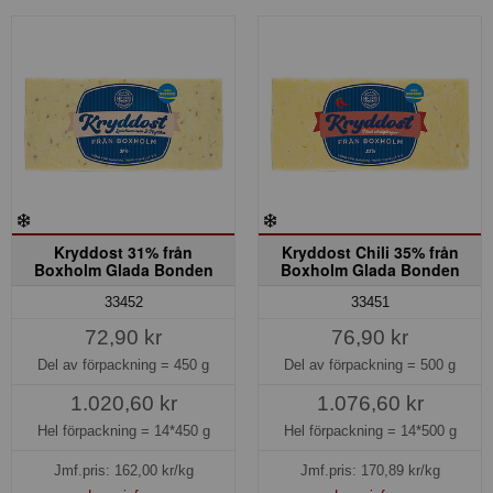
Kryddost 31% från
Kryddost Chili 35% från
Boxholm Glada Bonden
Boxholm Glada Bonden
33452
33451
72,90 kr
76,90 kr
Del av förpackning =
450 g
Del av förpackning =
500 g
1.020,60 kr
1.076,60 kr
Hel förpackning =
14*450 g
Hel förpackning =
14*500 g
Jmf.pris:
162,00
kr/kg
Jmf.pris:
170,89
kr/kg