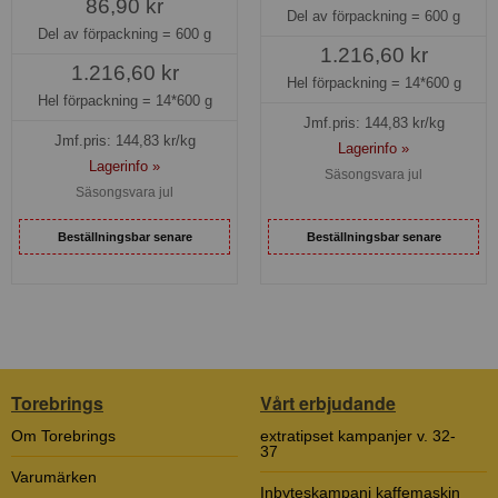
86,90 kr
Del av förpackning =
600 g
Del av förpackning =
600 g
1.216,60 kr
1.216,60 kr
Hel förpackning =
14*600 g
Hel förpackning =
14*600 g
Jmf.pris:
144,83
kr/kg
Jmf.pris:
144,83
kr/kg
Lagerinfo »
Lagerinfo »
Säsongsvara jul
Säsongsvara jul
Beställningsbar senare
Beställningsbar senare
Torebrings
Vårt erbjudande
Om Torebrings
extratipset kampanjer v. 32-
37
Varumärken
Inbyteskampanj kaffemaskin