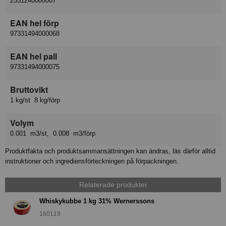
2351240000007
EAN hel förp
97331494000068
EAN hel pall
97331494000075
Bruttovikt
1 kg/st 8 kg/förp
Volym
0.001 m3/st, 0.008 m3/förp
Produktfakta och produktsammansättningen kan ändras, läs därför alltid
instruktioner och ingrediensförteckningen på förpackningen.
Relaterade produkter
Whiskykubbe 1 kg 31% Wernerssons
160119