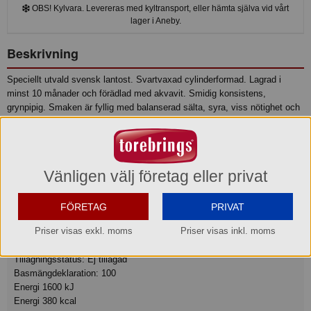
OBS! Kylvara. Levereras med kyltransport, eller hämta själva vid vårt
lager i Aneby.
Beskrivning
Speciellt utvald svensk lantost. Svartvaxad cylinderformad. Lagrad i
minst 10 månader och förädlad med akvavit. Smidig konsistens,
grynpipig. Smaken är fyllig med balanserad sälta, syra, viss nötighet och
krydda från akvavit.
Produktinformation
Vänligen välj företag eller privat
Ingredienser
INGREDIENSER: Pastöriserad MJÖLK, mjölksyrakultur, löpe,
FÖRETAG
PRIVAT
akvavit, kalciumklorid, salt, konserveringsmedel E251 och E235
Priser visas exkl. moms
Priser visas inkl. moms
Näringsvärde
Tillagningsstatus: Ej tillagad
Basmängdeklaration: 100
Energi 1600 kJ
Energi 380 kcal