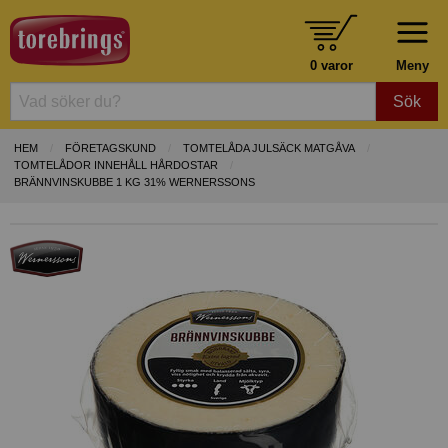
0 varor
Meny
Sök
HEM
FÖRETAGSKUND
TOMTELÅDA JULSÄCK MATGÅVA
TOMTELÅDOR INNEHÅLL HÅRDOSTAR
BRÄNNVINSKUBBE 1 KG 31% WERNERSSONS