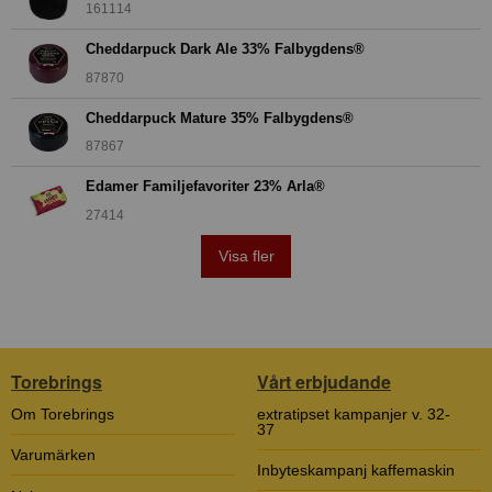
161114
Cheddarpuck Dark Ale 33% Falbygdens®
87870
Cheddarpuck Mature 35% Falbygdens®
87867
Edamer Familjefavoriter 23% Arla®
27414
Visa fler
Torebrings
Vårt erbjudande
Om Torebrings
extratipset kampanjer v. 32-
37
Varumärken
Inbyteskampanj kaffemaskin