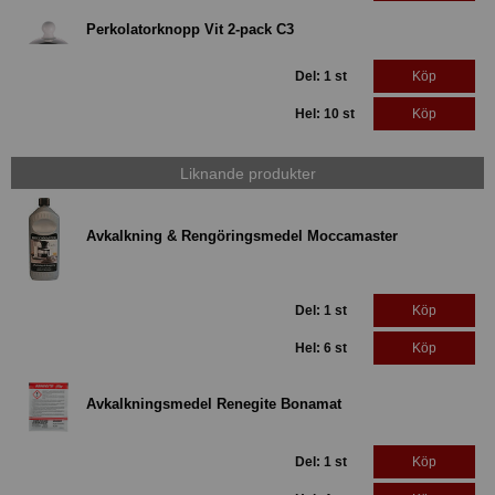
Perkolatorknopp Vit 2-pack C3
Del: 1 st
Köp
Hel: 10 st
Köp
Liknande produkter
Avkalkning & Rengöringsmedel Moccamaster
Del: 1 st
Köp
Hel: 6 st
Köp
Avkalkningsmedel Renegite Bonamat
Del: 1 st
Köp