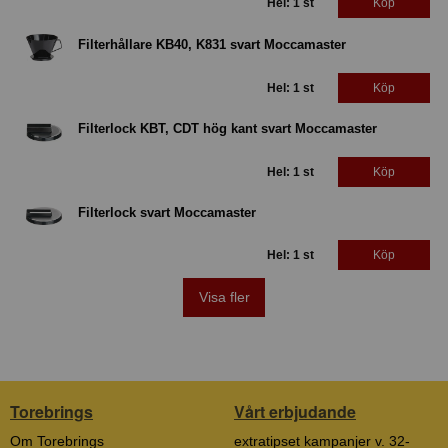
Hel: 1 st
Köp
Filterhållare KB40, K831 svart Moccamaster
Hel: 1 st
Köp
Filterlock KBT, CDT hög kant svart Moccamaster
Hel: 1 st
Köp
Filterlock svart Moccamaster
Hel: 1 st
Köp
Visa fler
Torebrings
Vårt erbjudande
Om Torebrings
extratipset kampanjer v. 32-