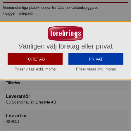
Genomskinliga plastknoppar för C3s perkolatorbryggare.
- Ligger i två-pack.
Passar till C3 Basic Perkolatorer.
Produktinformation
Vänligen välj företag eller privat
Varumärke
FÖRETAG
PRIVAT
C3
Priser visas exkl. moms
Priser visas inkl. moms
Varukategori
Tillbehör
Leverantör
C3 Scandinavian Lifestyle AB
Lev art nr
40-4001