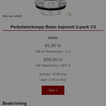
Rek. pris 149,00
Perkolatorknopp Basic bajonett 2-pack C3
404001
85,80 kr
Del av förpackning =
2 st
858,00 kr
Hel förpackning =
10*2 st
Jmf.pris:
42,90
kr/st
Lager: 1 del av förp.
Köp »
Beskrivning