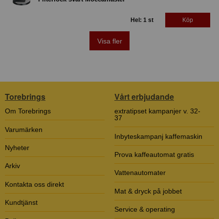
Hel: 1 st
Köp
Visa fler
Torebrings
Vårt erbjudande
Om Torebrings
extratipset kampanjer v. 32-
37
Varumärken
Inbyteskampanj kaffemaskin
Nyheter
Prova kaffeautomat gratis
Arkiv
Vattenautomater
Kontakta oss direkt
Mat & dryck på jobbet
Kundtjänst
Service & operating