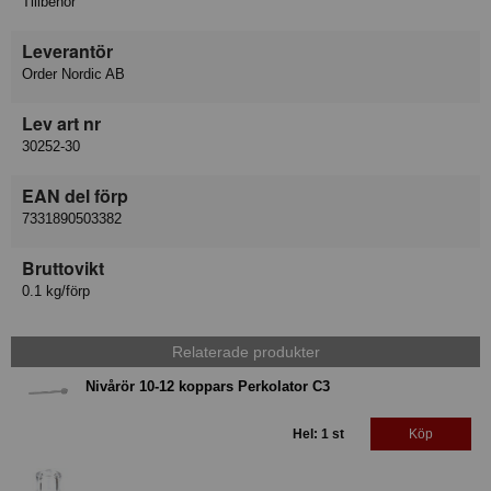
Tillbehör
Leverantör
Order Nordic AB
Lev art nr
30252-30
EAN del förp
7331890503382
Bruttovikt
0.1 kg/förp
Relaterade produkter
Nivårör 10-12 koppars Perkolator C3
Hel: 1 st
Köp