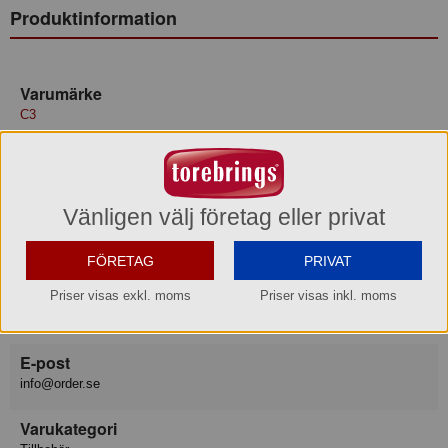
Produktinformation
Varumärke
C3
Konsumentkontakt
Order Nordic AB
Telefon
042 - 25 23 00
Vänligen välj företag eller privat
Hemsida
https://order.se/kundtjanst/service-support/
FÖRETAG
PRIVAT
Besöksadress
Priser visas exkl. moms
Priser visas inkl. moms
Makadamgatan 14, HELSINGBORG
E-post
info@order.se
Varukategori