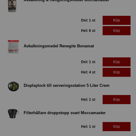
Del: 1 st
Köp
Hel: 6 st
Köp
Avkalkningsmedel Renegite Bonamat
Del: 1 st
Köp
Hel: 4 st
Köp
Displaylock till serveringsstation 5 Liter Crem
Hel: 1 st
Köp
Filterhållare droppstopp svart Moccamaster
Hel: 1 st
Köp