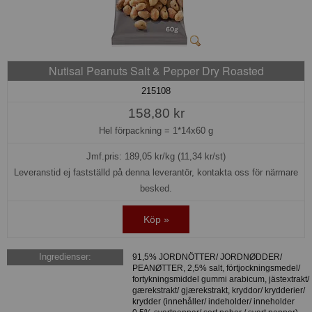
Nutisal Peanuts Salt & Pepper Dry Roasted
215108
158,80 kr
Hel förpackning =
1*14x60 g
Jmf.pris:
189,05
kr/kg (11,34 kr/st)
Leveranstid ej fastställd på denna leverantör, kontakta oss för närmare
besked.
Köp »
Ingredienser:
91,5% JORDNÖTTER/ JORDNØDDER/
PEANØTTER, 2,5% salt, förtjockningsmedel/
fortykningsmiddel gummi arabicum, jästextrakt/
gærekstrakt/ gjærekstrakt, kryddor/ krydderier/
krydder (innehåller/ indeholder/ inneholder