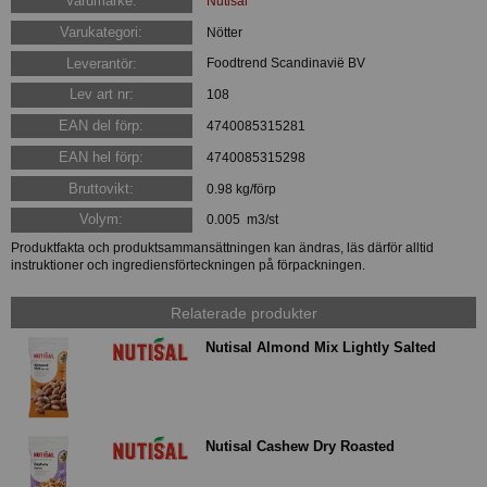
Varumärke:
Nutisal
Varukategori:
Nötter
Leverantör:
Foodtrend Scandinavië BV
Lev art nr:
108
EAN del förp:
4740085315281
EAN hel förp:
4740085315298
Bruttovikt:
0.98 kg/förp
Volym:
0.005 m3/st
Produktfakta och produktsammansättningen kan ändras, läs därför alltid
instruktioner och ingrediensförteckningen på förpackningen.
Relaterade produkter
Nutisal Almond Mix Lightly Salted
Nutisal Cashew Dry Roasted