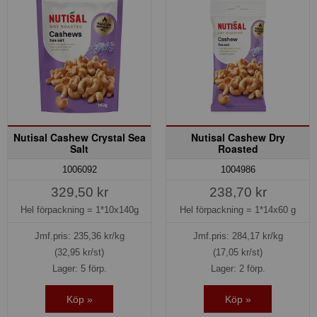
Nutisal Cashew Crystal Sea
Nutisal Cashew Dry
Salt
Roasted
1006092
1004986
329,50 kr
238,70 kr
Hel förpackning =
1*10x140g
Hel förpackning =
1*14x60 g
Jmf.pris:
235,36
kr/kg
Jmf.pris:
284,17
kr/kg
(32,95 kr/st)
(17,05 kr/st)
Lager: 5 förp.
Lager: 2 förp.
Köp »
Köp »