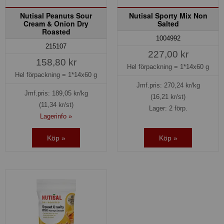
Nutisal Peanuts Sour
Nutisal Sporty Mix Non
Cream & Onion Dry
Salted
Roasted
1004992
215107
227,00 kr
158,80 kr
Hel förpackning =
1*14x60 g
Hel förpackning =
1*14x60 g
Jmf.pris:
270,24
kr/kg
Jmf.pris:
189,05
kr/kg
(16,21 kr/st)
(11,34 kr/st)
Lager: 2 förp.
Lagerinfo »
Köp »
Köp »