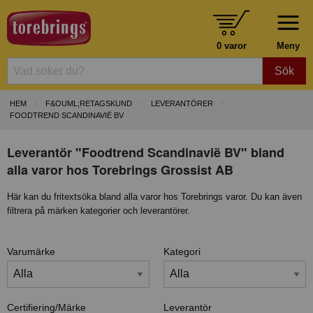
0 varor
Meny
Sök
HEM
F&OUML;RETAGSKUND
LEVERANTÖRER
FOODTREND SCANDINAVIË BV
Leverantör "Foodtrend Scandinavië BV" bland
alla varor hos Torebrings Grossist AB
Här kan du fritextsöka bland alla varor hos Torebrings varor. Du kan även
filtrera på märken kategorier och leverantörer.
Varumärke
Kategori
Certifiering/Märke
Leverantör