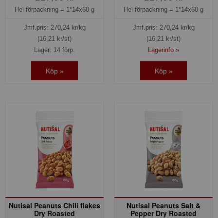
Hel förpackning =
1*14x60 g
Hel förpackning =
1*14x60 g
Jmf.pris:
270,24
kr/kg
Jmf.pris:
270,24
kr/kg
(16,21 kr/st)
(16,21 kr/st)
Lager: 14 förp.
Lagerinfo »
Köp »
Köp »
Nutisal Peanuts Chili flakes
Nutisal Peanuts Salt &
Dry Roasted
Pepper Dry Roasted