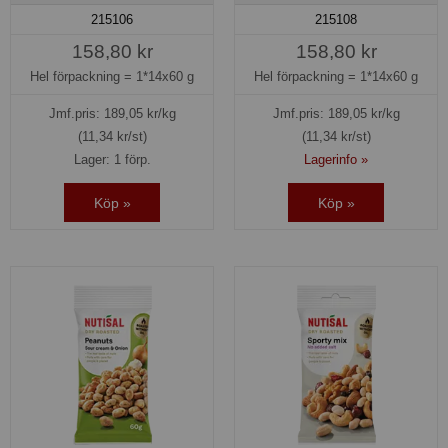
215106
215108
158,80 kr
158,80 kr
Hel förpackning =
1*14x60 g
Hel förpackning =
1*14x60 g
Jmf.pris:
189,05
kr/kg
Jmf.pris:
189,05
kr/kg
(11,34 kr/st)
(11,34 kr/st)
Lager: 1 förp.
Lagerinfo »
Köp »
Köp »