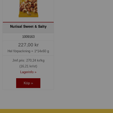
Nutisal Sweet & Salty
1009163
227,00 kr
Hel förpackning =
1*14x60 g
Jmf.pris:
270,24
kr/kg
(16,21 kr/st)
Lagerinfo »
Köp »