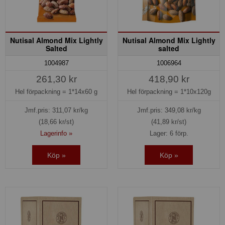
Nutisal Almond Mix Lightly
Nutisal Almond Mix Lightly
Salted
salted
1004987
1006964
261,30 kr
418,90 kr
Hel förpackning =
1*14x60 g
Hel förpackning =
1*10x120g
Jmf.pris:
311,07
kr/kg
Jmf.pris:
349,08
kr/kg
(18,66 kr/st)
(41,89 kr/st)
Lagerinfo »
Lager: 6 förp.
Köp »
Köp »