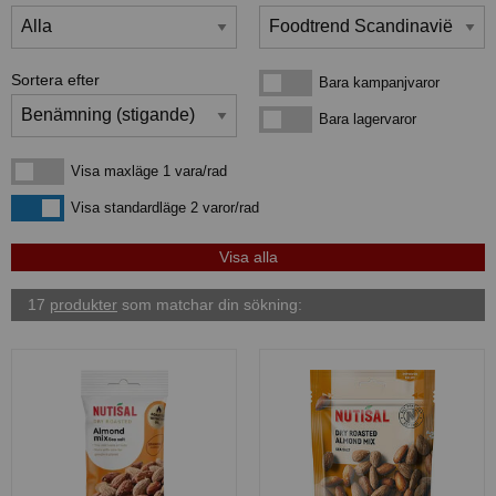
Sortera efter
Bara kampanjvaror
Bara kampanjvaror
Bara lagervaror
Bara lagervaror
Visa maxläge 1 vara/rad
Visa maxläge 1 vara/rad
Visa standardläge
Visa standardläge 2 varor/rad
17
produkter
som matchar din sökning: