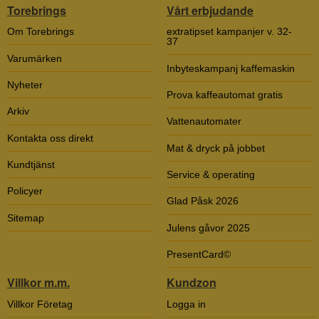
Torebrings
Vårt erbjudande
Om Torebrings
extratipset kampanjer v. 32-
37
Varumärken
Inbyteskampanj kaffemaskin
Nyheter
Prova kaffeautomat gratis
Arkiv
Vattenautomater
Kontakta oss direkt
Mat & dryck på jobbet
Kundtjänst
Service & operating
Policyer
Glad Påsk 2026
Sitemap
Julens gåvor 2025
PresentCard©
Villkor m.m.
Kundzon
Villkor Företag
Logga in