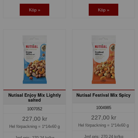
Köp »
Köp »
Nutisal Enjoy Mix Lightly
Nutisal Festival Mix Spicy
salted
1004985
1007052
227,00 kr
227,00 kr
Hel förpackning =
1*14x60 g
Hel förpackning =
1*14x60 g
Jmf.pris:
270,24
kr/kg
Jmf.pris:
270,24
kr/kg