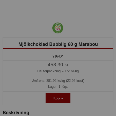
Mjölkchoklad Bubblig 60 g Marabou
916404
458,30 kr
Hel förpackning =
1*20x60g
Jmf.pris:
381,92
kr/kg (22,92 kr/st)
Lager: 1 förp.
Köp »
Beskrivning