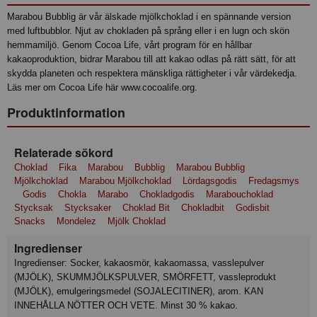
Marabou Bubblig är vår älskade mjölkchoklad i en spännande version
med luftbubblor. Njut av chokladen på språng eller i en lugn och skön
hemmamiljö. Genom Cocoa Life, vårt program för en hållbar
kakaoproduktion, bidrar Marabou till att kakao odlas på rätt sätt, för att
skydda planeten och respektera mänskliga rättigheter i vår värdekedja.
Läs mer om Cocoa Life här www.cocoalife.org.
Produktinformation
Relaterade sökord
Choklad
Fika
Marabou
Bubblig
Marabou Bubblig
Mjölkchoklad
Marabou Mjölkchoklad
Lördagsgodis
Fredagsmys
Godis
Chokla
Marabo
Chokladgodis
Marabouchoklad
Stycksak
Stycksaker
Choklad Bit
Chokladbit
Godisbit
Snacks
Mondelez
Mjölk Choklad
Ingredienser
Ingredienser: Socker, kakaosmör, kakaomassa, vasslepulver
(MJÖLK), SKUMMJÖLKSPULVER, SMÖRFETT, vassleprodukt
(MJÖLK), emulgeringsmedel (SOJALECITINER), arom. KAN
INNEHÅLLA NÖTTER OCH VETE. Minst 30 % kakao.