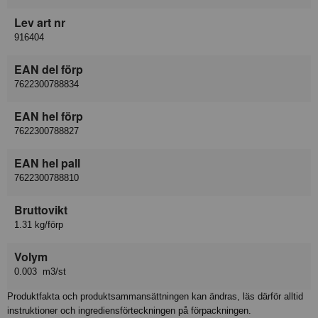
Lev art nr
916404
EAN del förp
7622300788834
EAN hel förp
7622300788827
EAN hel pall
7622300788810
Bruttovikt
1.31 kg/förp
Volym
0.003 m3/st
Produktfakta och produktsammansättningen kan ändras, läs därför alltid
instruktioner och ingrediensförteckningen på förpackningen.