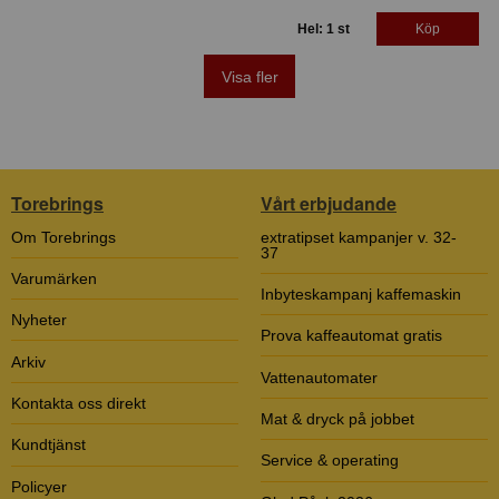
Hel: 1 st
Köp
Visa fler
Torebrings
Vårt erbjudande
Om Torebrings
extratipset kampanjer v. 32-
37
Varumärken
Inbyteskampanj kaffemaskin
Nyheter
Prova kaffeautomat gratis
Arkiv
Vattenautomater
Kontakta oss direkt
Mat & dryck på jobbet
Kundtjänst
Service & operating
Policyer