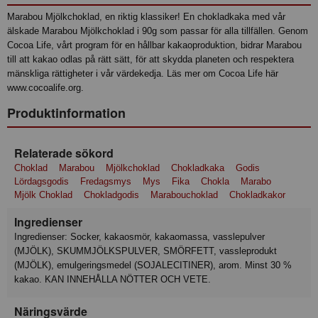
Marabou Mjölkchoklad, en riktig klassiker! En chokladkaka med vår
älskade Marabou Mjölkchoklad i 90g som passar för alla tillfällen. Genom
Cocoa Life, vårt program för en hållbar kakaoproduktion, bidrar Marabou
till att kakao odlas på rätt sätt, för att skydda planeten och respektera
mänskliga rättigheter i vår värdekedja. Läs mer om Cocoa Life här
www.cocoalife.org.
Produktinformation
Relaterade sökord
Choklad
Marabou
Mjölkchoklad
Chokladkaka
Godis
Lördagsgodis
Fredagsmys
Mys
Fika
Chokla
Marabo
Mjölk Choklad
Chokladgodis
Marabouchoklad
Chokladkakor
Ingredienser
Ingredienser: Socker, kakaosmör, kakaomassa, vasslepulver
(MJÖLK), SKUMMJÖLKSPULVER, SMÖRFETT, vassleprodukt
(MJÖLK), emulgeringsmedel (SOJALECITINER), arom. Minst 30 %
kakao. KAN INNEHÅLLA NÖTTER OCH VETE.
Näringsvärde