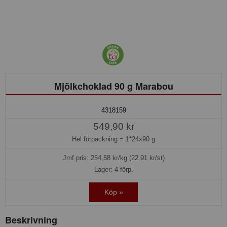
Mjölkchoklad 90 g Marabou
4318159
549,90 kr
Hel förpackning =
1*24x90 g
Jmf.pris:
254,58
kr/kg (22,91 kr/st)
Lager: 4 förp.
Köp »
Beskrivning