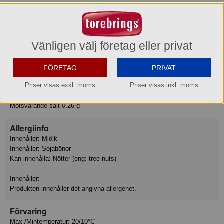
Tillagningsstatus: Ej tillagad
Basmängdeklaration: 100
Energi 2288 kJ
Energi 548 kcal
Vänligen välj företag eller privat
Fett 32 g
varav mättat fett 19 g
Kolhydrat 59 g
FÖRETAG
PRIVAT
varav sockerarter 58 g
Priser visas exkl. moms
Priser visas inkl. moms
Fiber 2.0 g
Protein 4.6 g
Motsvarande salt 0.26 g
Allergiinfo
Innehåller: Mjölk
Innehåller: Sojabönor
Kan innehålla: Nötter (eng: tree nuts)
Innehåller:
Produkten innehåller det angivna allergenet.
Förvaring
Max-/Mintemperatur: 20/10°C