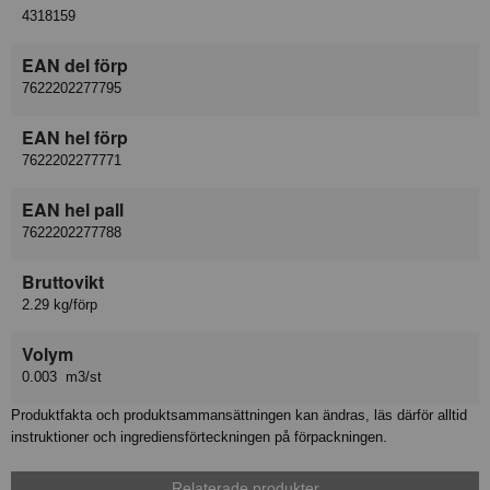
4318159
EAN del förp
7622202277795
EAN hel förp
7622202277771
EAN hel pall
7622202277788
Bruttovikt
2.29 kg/förp
Volym
0.003 m3/st
Produktfakta och produktsammansättningen kan ändras, läs därför alltid
instruktioner och ingrediensförteckningen på förpackningen.
Relaterade produkter