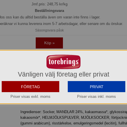
Jmf.pris:
248,75
kr/kg
Beställningsvara
os oss kan du alltid beställa även om varan inte finns i lager.
beräknar vi kunna leverera inom 5-7 arbetsdagar, eller senare om du önskar.
Säsongsvara påsk
Köp »
nägg från Anthon Berg innehållande marsipan med mörk choklad formade 
Vänligen välj företag eller privat
FÖRETAG
PRIVAT
Priser visas exkl. moms
Priser visas inkl. moms
Påskgodis
Ingredienser: Socker, MANDLAR 24%, kakaomassa*, glykossirap,
kakaosmör*, HELMJÖLKSPULVER, MJÖLKSOCKER, förtjockni
(gummi arabicum), risstärkelse, emulgeringsmedel (lecitin), fullh