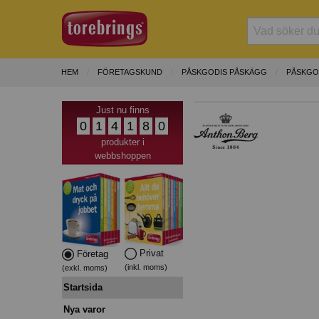
HEM
FÖRETAGSKUND
PÅSKGODIS PÅSKÄGG
PÅSKGO
Just nu finns
0
1
4
1
8
0
produkter i
webbshoppen
Privat
Företag
(inkl. moms)
(exkl. moms)
Startsida
Nya varor