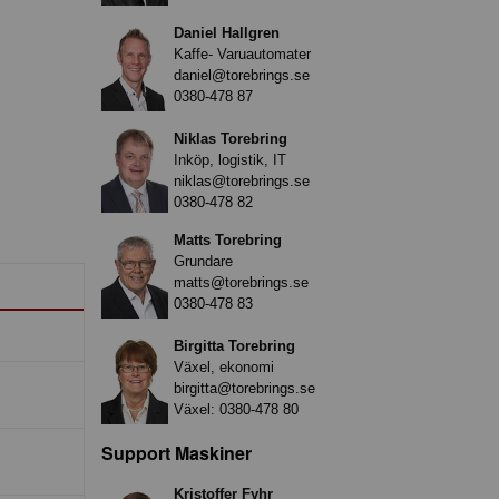
Daniel Hallgren
Kaffe- Varuautomater
daniel@torebrings.se
0380-478 87
Niklas Torebring
Inköp, logistik, IT
niklas@torebrings.se
0380-478 82
Matts Torebring
Grundare
matts@torebrings.se
0380-478 83
Birgitta Torebring
Växel, ekonomi
birgitta@torebrings.se
Växel:
0380-478 80
Support Maskiner
Kristoffer Fyhr