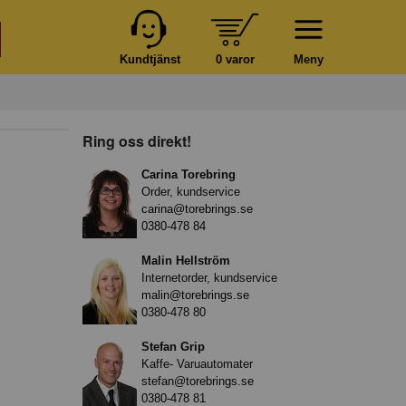
Kundtjänst
0 varor
Meny
Ring oss direkt!
Carina Torebring
Order, kundservice
carina@torebrings.se
0380-478 84
Malin Hellström
Internetorder, kundservice
malin@torebrings.se
0380-478 80
Stefan Grip
Kaffe- Varuautomater
stefan@torebrings.se
0380-478 81