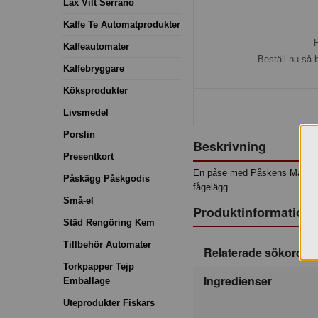
Lax Vilt Serrano
Kaffe Te Automatprodukter
H
Kaffeautomater
Beställ nu så 
Kaffebryggare
Köksprodukter
Livsmedel
Porslin
Beskrivning
Presentkort
En påse med Påskens Marsipa
Påskägg Påskgodis
fågelägg.
Små-el
Produktinformation
Städ Rengöring Kem
Tillbehör Automater
Relaterade sökord
Torkpapper Tejp
Ingredienser
Emballage
Uteprodukter Fiskars