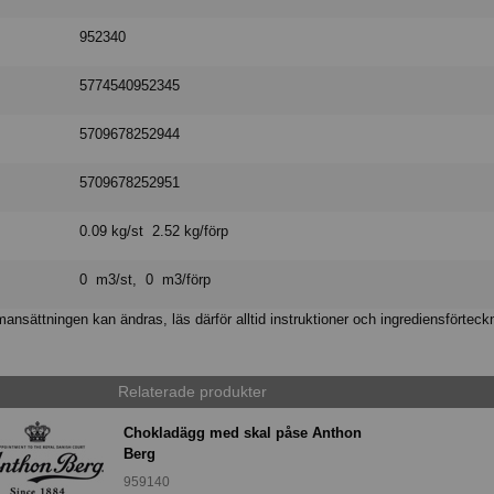
952340
5774540952345
5709678252944
5709678252951
0.09 kg/st 2.52 kg/förp
0 m3/st, 0 m3/förp
nsättningen kan ändras, läs därför alltid instruktioner och ingrediensförteck
Relaterade produkter
Chokladägg med skal påse Anthon
Berg
959140