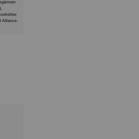
färgämnen
),
selnötter.
 Alliance-