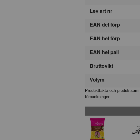
Lev art nr
EAN del förp
EAN hel förp
EAN hel pall
Bruttovikt
Volym
Produktfakta och produktsamma
förpackningen.