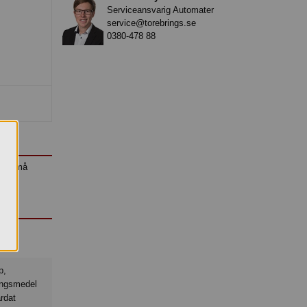
Serviceansvarig Automater
service@torebrings.se
0380-478 88
som små
ngsmedel
ärdat