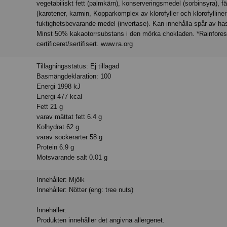
vegetabiliskt fett (palmkärn), konserveringsmedel (sorbinsyra), 
(karotener, karmin, Kopparkomplex av klorofyller och klorofylliner
fuktighetsbevarande medel (invertase). Kan innehålla spår av has
Minst 50% kakaotorrsubstans i den mörka chokladen. *Rainforest
certificeret/sertifisert. www.ra.org
Tillagningsstatus: Ej tillagad
Basmängdeklaration: 100
Energi 1998 kJ
Energi 477 kcal
Fett 21 g
varav mättat fett 6.4 g
Kolhydrat 62 g
varav sockerarter 58 g
Protein 6.9 g
Motsvarande salt 0.01 g
Innehåller: Mjölk
Innehåller: Nötter (eng: tree nuts)
Innehåller:
Produkten innehåller det angivna allergenet.