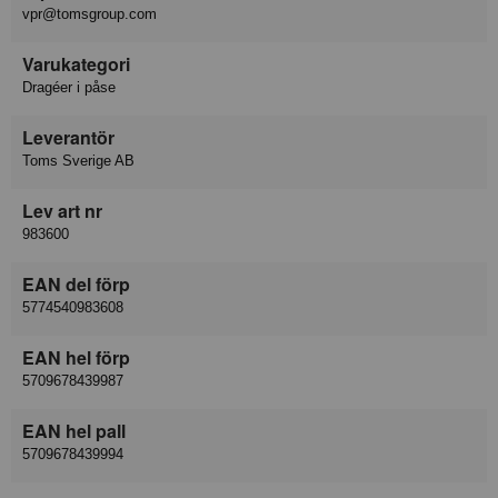
vpr@tomsgroup.com
Varukategori
Dragéer i påse
Leverantör
Toms Sverige AB
Lev art nr
983600
EAN del förp
5774540983608
EAN hel förp
5709678439987
EAN hel pall
5709678439994