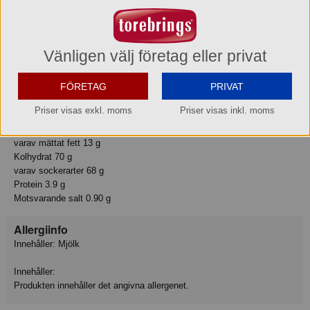
(natriumvätekarbonat), färgämne (antocyaner), vaniljextrakt. Kan
innehålla spår av mandlar och hasselnötter. *Rainforest Alliance-
certifierad. www.ra.org
Vänligen välj företag eller privat
Näringsvärde
Tillagningsstatus: Ej tillagad
FÖRETAG
PRIVAT
Basmängdeklaration: 100
Energi 2065 kJ
Priser visas exkl. moms
Priser visas inkl. moms
Energi 492 kcal
Fett 22 g
varav mättat fett 13 g
Kolhydrat 70 g
varav sockerarter 68 g
Protein 3.9 g
Motsvarande salt 0.90 g
Allergiinfo
Innehåller: Mjölk
Innehåller:
Produkten innehåller det angivna allergenet.