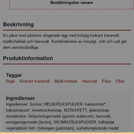
Beställningsbar senare
Beskrivning
En påse med påskens dragerade ägg med krispig krokant karamell,
mjölkchoklad och havssalt. Kombinationen av krispigt, sött och salt gör
dem oemotståndliga.
Produktinformation
Taggar
Ragé
Krokant Karamell
Mjölkchoklad
Havssalt
Påse
Påsk
Ingredienser
Ingredienser: Socker, HELMJÖLKSPULVER, kakaosmör*,
kakaomassa*, invertsockersirap, MJÖLKFETT, glukossirap,
risstärkelse, förtjockningsmedel (gummi arabicum), havssalt,
emulgeringsmedel (lecitin), SKUMMJÖLKSPULVER, fullhärdat
vegetabiliskt fett i fyllningen (palmkärn), surhetsreglerande medel