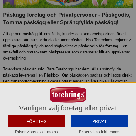
Påskägg företag och Privatpersoner - Påskgodis,
Tomma påskägg eller Sprängfyllda påskägg!
Att ge bort påskägg till anställda, kunder och samarbetspartners är ett
uppskattat sätt att sprida glädje under påsken. Hos Torebrings erbjuder vi
färdiga påskägg
fyllda med högkvalitativt
påskgodis för företag
– en
smakfull och omtänksam påskpresent som garanterat blir en uppskattad
överraskning.
Torebrings påsk är unik. Bara Torebrings har dem. Alla sprängfyllda
påskägg levereras i en Påskbox. Om påskäggen packas och läggs direkt
i en transportförpackning skadas oftast äggen. I våra unika Påskboxar
ligger påskäggen väl förpackade och kommer fram hela och fina. Att få
ett påskägg med godis som ligger i en påskbox är en Aha upplevelse. Du
ger väl aldrig bort en present som inte är inslagen? Samma sak med
Påskäggen.
Se hela vårt påsksortiment i broschyren
Glad Påsk 2026
.
Vänligen välj företag eller privat
FÖRETAG
PRIVAT
Priser visas exkl. moms
Priser visas inkl. moms