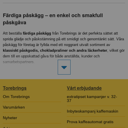
Färdiga påskägg – en enkel och smakfull
påskgåva
Att beställa
färdiga påskägg
från Torebrings är det perfekta sättet att
sprida glädje och påskstämning på ett smidigt och genomtänkt sätt. Våra
påskägg för företag är fyllda med ett noggrant utvalt sortiment av
klassiskt påskgodis, chokladpraliner och andra läckerheter
, vilket gör
dem till en uppskattad gåva för både anställda, kunder och
samarbetspartners.
Genom att välja
färdigpackade påskägg från Torebrings
slipper ni
tidskrävande planering och packning – vi ser till att varje påskägg
levereras i en vacker och inbjudande förpackning, redo att delas ut.
Torebrings
Vårt erbjudande
Påskgodis Gåvoask – En lyxig påskpresent
Om Torebrings
extratipset kampanjer v. 32-
37
Vill du ge bort en stilfull och uppskattad påskgåva? Våra
påskgodis
Varumärken
Inbyteskampanj kaffemaskin
gåvoaskar
är den perfekta lösningen för företag som vill ge sina
anställda, kunder eller samarbetspartners en elegant påskpresent.
Nyheter
Prova kaffeautomat gratis
Askarna är fyllda med noggrant utvalda praliner, chokladbitar och andra