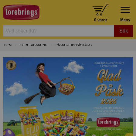
0 varor
Meny
Sök
HEM
FÖRETAGSKUND
PÅSKGODIS PÅSKÄGG