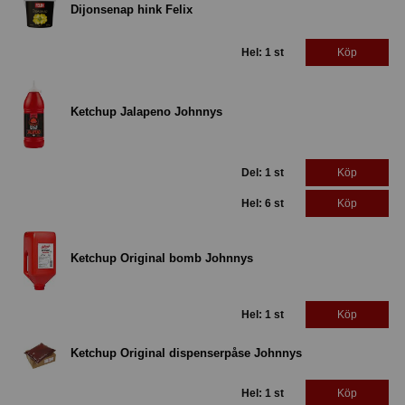
Dijonsenap hink Felix
Hel: 1 st
Köp
Ketchup Jalapeno Johnnys
Del: 1 st
Köp
Hel: 6 st
Köp
Ketchup Original bomb Johnnys
Hel: 1 st
Köp
Ketchup Original dispenserpåse Johnnys
Hel: 1 st
Köp