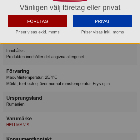
Protein 1.2 g
Vänligen välj företag eller privat
Salt 1.2 g
FÖRETAG
PRIVAT
Allergiinfo
Innehåller: Ägg
Priser visas exkl. moms
Priser visas inkl. moms
Innehåller: Sojabönor
Innehåller:
Produkten innehåller det angivna allergenet.
Förvaring
Max-/Mintemperatur: 25/4°C
Mörkt, torrt och ej över normal rumstemperatur. Frys ej in.
Ursprungsland
Rumänien
Varumärke
HELLMAN´S
Konsumentkontakt