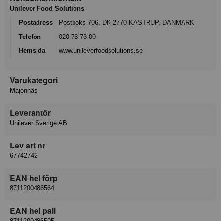
Unilever Food Solutions
Postadress
Postboks 706, DK-2770 KASTRUP, DANMARK
Telefon
020-73 73 00
Hemsida
www.unileverfoodsolutions.se
Varukategori
Majonnäs
Leverantör
Unilever Sverige AB
Lev art nr
67742742
EAN hel förp
8711200486564
EAN hel pall
8711200486595