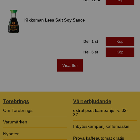
Kikkoman Less Salt Soy Sauce
Del: 1 st
Köp
Hel: 6 st
Köp
Visa fler
Torebrings
Vårt erbjudande
Om Torebrings
extratipset kampanjer v. 32-
37
Varumärken
Inbyteskampanj kaffemaskin
Nyheter
Prova kaffeautomat gratis