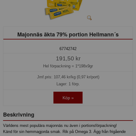
Majonnäs äkta 79% portion Hellmann´s
67742742
191,50 kr
Hel förpackning =
1*198x9gr
Jmf.pris:
107,46
kr/kg (0,97 kr/port)
Lager: 1 förp.
Köp »
Beskrivning
Världens mest populära majonnäs nu även i portionsförpackning!
Känd för sin hemmagjorda smak. Rik på Omega 3. Ägg från frigående