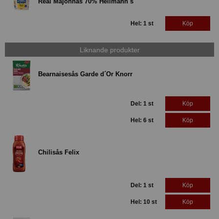
Real Majonnäs 70% Hellmann´s
Hel: 1 st
Köp
Liknande produkter
Bearnaisesås Garde d´Or Knorr
Del: 1 st
Köp
Hel: 6 st
Köp
Chilisås Felix
Del: 1 st
Köp
Hel: 10 st
Köp