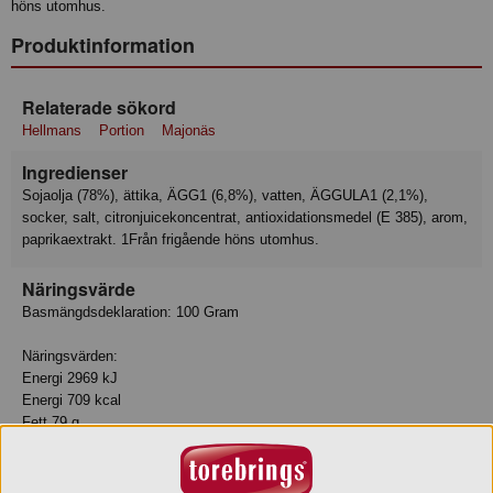
höns utomhus.
Produktinformation
Relaterade sökord
Hellmans
Portion
Majonäs
Ingredienser
Sojaolja (78%), ättika, ÄGG1 (6,8%), vatten, ÄGGULA1 (2,1%),
socker, salt, citronjuicekoncentrat, antioxidationsmedel (E 385), arom,
paprikaextrakt. 1Från frigående höns utomhus.
Näringsvärde
Basmängdsdeklaration: 100 Gram
Näringsvärden:
Energi 2969 kJ
Energi 709 kcal
Fett 79 g
- Varav mättat fett 12 g
Kolhydrat 1.6 g
- Varav sockerarter 1.6 g