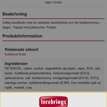
lager i Aneby.
Beskrivning
Saftig kanelbulle med en underbar kanelfyllning och lite kardemumma i
degen. Toppad med pärlsocker. Förjäst.
Produktinformation
Relaterade sökord
Kaffebröd Bulle
Ingredienser
VETEMJÖL, vatten, socker, vegetabilisk olja (palm, raps), ÄGG, jäst,
kanel, modifierad potatisstärkelse, förtjockningsmedel (E412),
aprikoskärnor, salt, kardemumma, emulgeringsmedel (E472e, E471),
naturliga aromer, mjölbehandlingsmedel (E300). Kan innehålla spår av
mjölk, mandel, soja.
Näringsvärde
Basmängdsdeklaration: 100 Gram