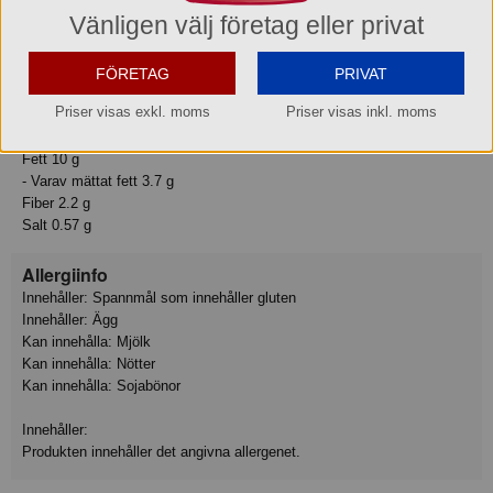
Vänligen välj företag eller privat
Näringsvärden:
Energi 1313 kJ
Energi 312 kcal
FÖRETAG
PRIVAT
Protein 6.2 g
Priser visas exkl. moms
Priser visas inkl. moms
Kolhydrat 48 g
- Varav sockerarter 15 g
Fett 10 g
- Varav mättat fett 3.7 g
Fiber 2.2 g
Salt 0.57 g
Allergiinfo
Innehåller: Spannmål som innehåller gluten
Innehåller: Ägg
Kan innehålla: Mjölk
Kan innehålla: Nötter
Kan innehålla: Sojabönor
Innehåller:
Produkten innehåller det angivna allergenet.